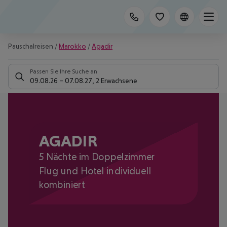
Pauschalreisen
/
Marokko
/
Agadir
Passen Sie Ihre Suche an
09.08.26
–
07.08.27
,
2 Erwachsene
AGADIR
5 Nächte im Doppelzimmer
Flug und Hotel individuell
kombiniert