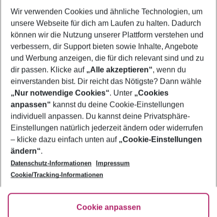
Wir verwenden Cookies und ähnliche Technologien, um
Quicklinks
unsere Webseite für dich am Laufen zu halten. Dadurch
können wir die Nutzung unserer Plattform verstehen und
verbessern, dir Support bieten sowie Inhalte, Angebote
Flug & Hotel Agadir
und Werbung anzeigen, die für dich relevant sind und zu
Pauschalreisen Agadir
dir passen. Klicke auf
„Alle akzeptieren“
, wenn du
einverstanden bist. Dir reicht das Nötigste? Dann wähle
„Nur notwendige Cookies“
. Unter
„Cookies
anpassen“
kannst du deine Cookie-Einstellungen
Footer
Footer navigation
individuell anpassen. Du kannst deine Privatsphäre-
Über uns
Einstellungen natürlich jederzeit ändern oder widerrufen
AGB
– klicke dazu einfach unten auf
„Cookie-Einstellungen
Service & Hilfe
Bestpreisgarantie
ändern“
.
Datenschutz-Informationen
Impressum
Agenturbetreuung
Cookie-Einstellungen ändern
Folge uns
Barrierefreies Reisen
Cookie/Tracking-Informationen
Cookie-Richtlinie
Check-in
Datenschutz
FAQ
Fakten
Cookie anpassen
HanseMerkur Reiseversicherung
Flexibel buchen