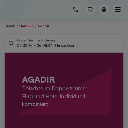
Urlaub
/
Marokko
/
Agadir
Passen Sie Ihre Suche an
08.08.26
–
06.08.27
,
2 Erwachsene
AGADIR
5 Nächte im Doppelzimmer
Flug und Hotel individuell
kombiniert