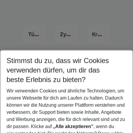
Türkei Urlaub
Zypern Urlaub
Kroatien Urlaub
Stimmst du zu, dass wir Cookies
Quicklinks
verwenden dürfen, um dir das
beste Erlebnis zu bieten?
Pauschalreisen Samos
Wir verwenden Cookies und ähnliche Technologien, um
Familienurlaub Samos
unsere Webseite für dich am Laufen zu halten. Dadurch
Flug & Hotel Samos
können wir die Nutzung unserer Plattform verstehen und
verbessern, dir Support bieten sowie Inhalte, Angebote
Last Minute Samos
und Werbung anzeigen, die für dich relevant sind und zu
Frübucher Angebote Samos für 2026
dir passen. Klicke auf
„Alle akzeptieren“
, wenn du