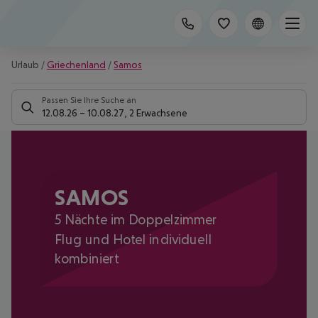
Urlaub
/
Griechenland
/
Samos
Passen Sie Ihre Suche an
12.08.26
–
10.08.27
,
2 Erwachsene
SAMOS
5 Nächte im Doppelzimmer
Flug und Hotel individuell
kombiniert