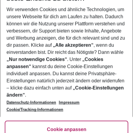
Wir verwenden Cookies und ähnliche Technologien, um
Pauschalreisen Kokkari
unsere Webseite für dich am Laufen zu halten. Dadurch
Familienurlaub Kokkari
können wir die Nutzung unserer Plattform verstehen und
verbessern, dir Support bieten sowie Inhalte, Angebote
Flug & Hotel Kokkari
und Werbung anzeigen, die für dich relevant sind und zu
Frübucher Angebote Kokkari für 2026
dir passen. Klicke auf
„Alle akzeptieren“
, wenn du
einverstanden bist. Dir reicht das Nötigste? Dann wähle
„Nur notwendige Cookies“
. Unter
„Cookies
anpassen“
kannst du deine Cookie-Einstellungen
Footer
Footer navigation
individuell anpassen. Du kannst deine Privatsphäre-
Über uns
Einstellungen natürlich jederzeit ändern oder widerrufen
AGB
– klicke dazu einfach unten auf
„Cookie-Einstellungen
Service & Hilfe
Bestpreisgarantie
ändern“
.
Datenschutz-Informationen
Impressum
Agenturbetreuung
Cookie-Einstellungen ändern
Folge uns
Barrierefreies Reisen
Cookie/Tracking-Informationen
Cookie-Richtlinie
Check-in
Datenschutz
FAQ
Fakten
Cookie anpassen
HanseMerkur Reiseversicherung
Flexibel buchen