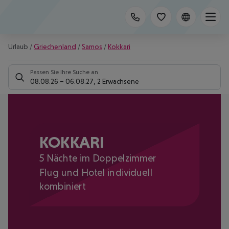
Urlaub
/
Griechenland
/
Samos
/
Kokkari
Passen Sie Ihre Suche an
08.08.26
–
06.08.27
,
2 Erwachsene
KOKKARI
5 Nächte im Doppelzimmer
Flug und Hotel individuell
kombiniert