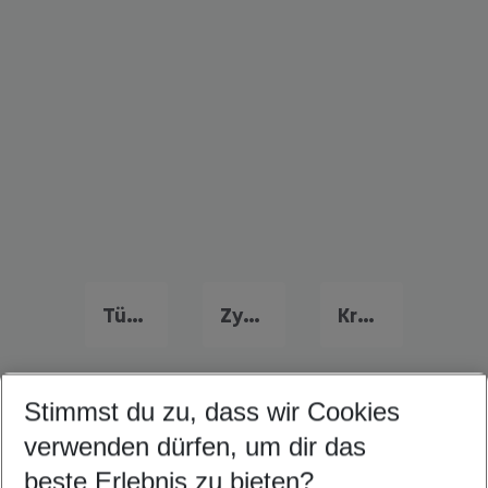
Türkei Urlaub
Zypern Urlaub
Kroatien Urlaub
Stimmst du zu, dass wir Cookies
Quicklinks
verwenden dürfen, um dir das
beste Erlebnis zu bieten?
Last Minute Kokkari