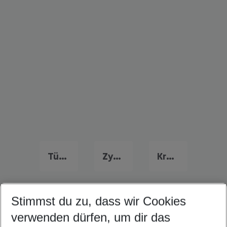
Türkei Frühbucher Angebote
Zypern Flug & Hotel
Kroatien Flug & Hotel
Stimmst du zu, dass wir Cookies
Quicklinks
verwenden dürfen, um dir das