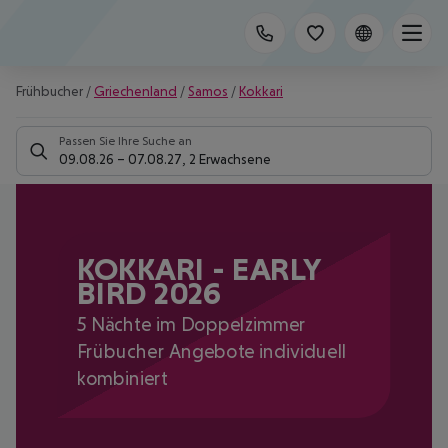
Frühbucher
/
Griechenland
/
Samos
/
Kokkari
Passen Sie Ihre Suche an
09.08.26
–
07.08.27
,
2 Erwachsene
KOKKARI - EARLY
BIRD 2026
5 Nächte im Doppelzimmer
Frübucher Angebote individuell
kombiniert