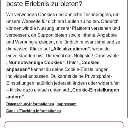
beste Erlebnis zu bieten?
Last Minute Kokkari
Wir verwenden Cookies und ähnliche Technologien, um
Pauschalreisen Kokkari
unsere Webseite für dich am Laufen zu halten. Dadurch
Familienurlaub Kokkari
können wir die Nutzung unserer Plattform verstehen und
verbessern, dir Support bieten sowie Inhalte, Angebote
Flug & Hotel Kokkari
und Werbung anzeigen, die für dich relevant sind und zu
Urlaub Kokkari
dir passen. Klicke auf
„Alle akzeptieren“
, wenn du
einverstanden bist. Dir reicht das Nötigste? Dann wähle
„Nur notwendige Cookies“
. Unter
„Cookies
anpassen“
kannst du deine Cookie-Einstellungen
Footer
Footer navigation
individuell anpassen. Du kannst deine Privatsphäre-
Über uns
Einstellungen natürlich jederzeit ändern oder widerrufen
AGB
– klicke dazu einfach unten auf
„Cookie-Einstellungen
Service & Hilfe
Bestpreisgarantie
ändern“
.
Datenschutz-Informationen
Impressum
Agenturbetreuung
Cookie-Einstellungen ändern
Folge uns
Barrierefreies Reisen
Cookie/Tracking-Informationen
Cookie-Richtlinie
Check-in
Datenschutz
FAQ
Fakten