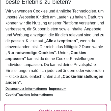
beste Erlebnis zu bieten?
Last Minute Sevilla
Wir verwenden Cookies und ähnliche Technologien, um
Pauschalreisen Sevilla
unsere Webseite für dich am Laufen zu halten. Dadurch
Familienurlaub Sevilla
können wir die Nutzung unserer Plattform verstehen und
verbessern, dir Support bieten sowie Inhalte, Angebote
Frübucher Angebote Sevilla für 2026
und Werbung anzeigen, die für dich relevant sind und zu
Flug & Hotel Sevilla
dir passen. Klicke auf
„Alle akzeptieren“
, wenn du
einverstanden bist. Dir reicht das Nötigste? Dann wähle
„Nur notwendige Cookies“
. Unter
„Cookies
anpassen“
kannst du deine Cookie-Einstellungen
Footer
Footer navigation
individuell anpassen. Du kannst deine Privatsphäre-
Über uns
Einstellungen natürlich jederzeit ändern oder widerrufen
AGB
– klicke dazu einfach unten auf
„Cookie-Einstellungen
Service & Hilfe
Bestpreisgarantie
ändern“
.
Datenschutz-Informationen
Impressum
Agenturbetreuung
Cookie-Einstellungen ändern
Folge uns
Barrierefreies Reisen
Cookie/Tracking-Informationen
Cookie-Richtlinie
Check-in
Datenschutz
FAQ
Fakten