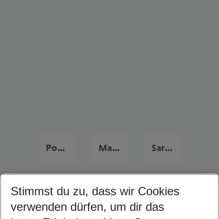
Portugal Urlaub
Malta Urlaub
Sardinien Urlaub
Stimmst du zu, dass wir Cookies
Quicklinks
verwenden dürfen, um dir das