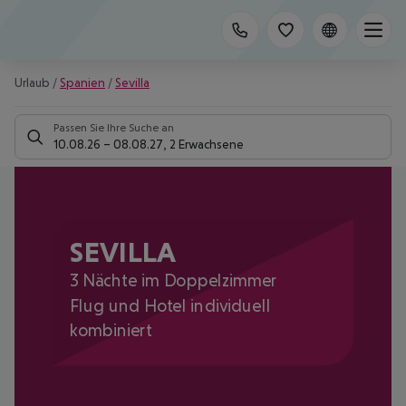
Urlaub
/
Spanien
/
Sevilla
Passen Sie Ihre Suche an
10.08.26
–
08.08.27
,
2 Erwachsene
SEVILLA
3 Nächte im Doppelzimmer
Flug und Hotel individuell
kombiniert