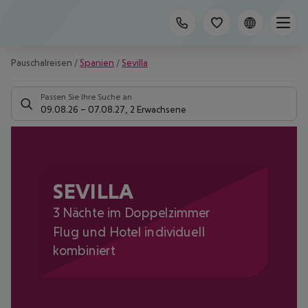
Pauschalreisen
/
Spanien
/
Sevilla
Passen Sie Ihre Suche an
09.08.26
–
07.08.27
,
2 Erwachsene
SEVILLA
3 Nächte im Doppelzimmer
Flug und Hotel individuell
kombiniert