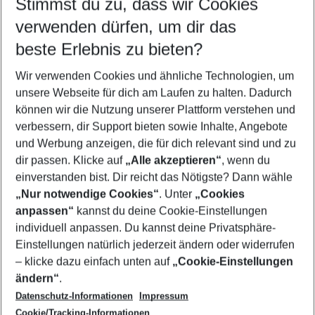
Stimmst du zu, dass wir Cookies
Quicklinks
verwenden dürfen, um dir das
beste Erlebnis zu bieten?
Urlaub Sevilla
Wir verwenden Cookies und ähnliche Technologien, um
Last Minute Sevilla
unsere Webseite für dich am Laufen zu halten. Dadurch
Familienurlaub Sevilla
können wir die Nutzung unserer Plattform verstehen und
verbessern, dir Support bieten sowie Inhalte, Angebote
Frübucher Angebote Sevilla für 2026
und Werbung anzeigen, die für dich relevant sind und zu
Flug & Hotel Sevilla
dir passen. Klicke auf
„Alle akzeptieren“
, wenn du
einverstanden bist. Dir reicht das Nötigste? Dann wähle
„Nur notwendige Cookies“
. Unter
„Cookies
anpassen“
kannst du deine Cookie-Einstellungen
Footer
Footer navigation
individuell anpassen. Du kannst deine Privatsphäre-
Über uns
Einstellungen natürlich jederzeit ändern oder widerrufen
AGB
– klicke dazu einfach unten auf
„Cookie-Einstellungen
Service & Hilfe
Bestpreisgarantie
ändern“
.
Datenschutz-Informationen
Impressum
Agenturbetreuung
Cookie-Einstellungen ändern
Folge uns
Barrierefreies Reisen
Cookie/Tracking-Informationen