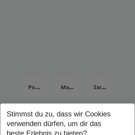
Portugal Urlaub
Malta Urlaub
Sardinien Urlaub
Stimmst du zu, dass wir Cookies
Quicklinks
verwenden dürfen, um dir das
beste Erlebnis zu bieten?
Frübucher Angebote Valencia für 2026