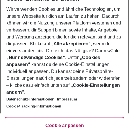
Wir verwenden Cookies und ähnliche Technologien, um
Pauschalreisen Valencia
unsere Webseite für dich am Laufen zu halten. Dadurch
Familienurlaub Valencia
können wir die Nutzung unserer Plattform verstehen und
verbessern, dir Support bieten sowie Inhalte, Angebote
Flug & Hotel Valencia
und Werbung anzeigen, die für dich relevant sind und zu
Last Minute Valencia
dir passen. Klicke auf
„Alle akzeptieren“
, wenn du
einverstanden bist. Dir reicht das Nötigste? Dann wähle
„Nur notwendige Cookies“
. Unter
„Cookies
anpassen“
kannst du deine Cookie-Einstellungen
Footer
Footer navigation
individuell anpassen. Du kannst deine Privatsphäre-
Über uns
Einstellungen natürlich jederzeit ändern oder widerrufen
AGB
– klicke dazu einfach unten auf
„Cookie-Einstellungen
Service & Hilfe
Bestpreisgarantie
ändern“
.
Datenschutz-Informationen
Impressum
Agenturbetreuung
Cookie-Einstellungen ändern
Folge uns
Barrierefreies Reisen
Cookie/Tracking-Informationen
Cookie-Richtlinie
Check-in
Datenschutz
FAQ
Fakten
Cookie anpassen
HanseMerkur Reiseversicherung
Flexibel buchen