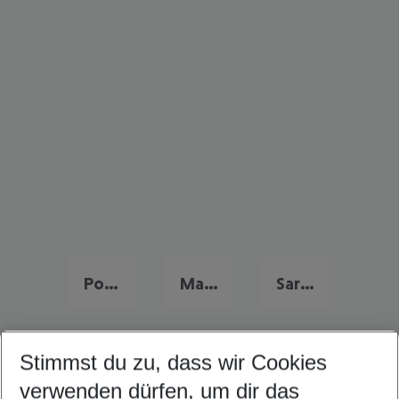
Portugal Urlaub
Malta Urlaub
Sardinien Urlaub
Stimmst du zu, dass wir Cookies
Quicklinks
verwenden dürfen, um dir das