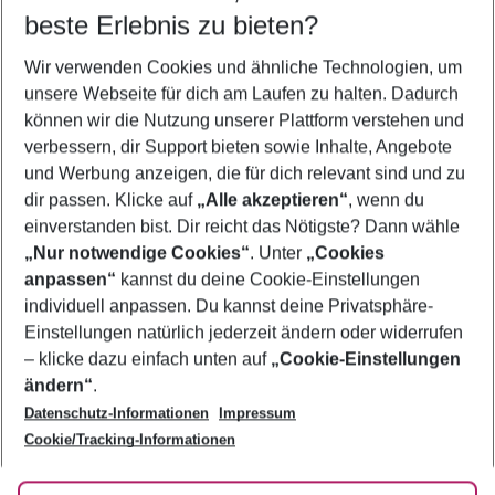
beste Erlebnis zu bieten?
Last Minute Bilbao
Wir verwenden Cookies und ähnliche Technologien, um
Familienurlaub Bilbao
unsere Webseite für dich am Laufen zu halten. Dadurch
Flug & Hotel Bilbao
können wir die Nutzung unserer Plattform verstehen und
verbessern, dir Support bieten sowie Inhalte, Angebote
Frübucher Angebote Bilbao für 2026
und Werbung anzeigen, die für dich relevant sind und zu
Pauschalreisen Bilbao
dir passen. Klicke auf
„Alle akzeptieren“
, wenn du
einverstanden bist. Dir reicht das Nötigste? Dann wähle
„Nur notwendige Cookies“
. Unter
„Cookies
anpassen“
kannst du deine Cookie-Einstellungen
Footer
Footer navigation
individuell anpassen. Du kannst deine Privatsphäre-
Über uns
Einstellungen natürlich jederzeit ändern oder widerrufen
AGB
– klicke dazu einfach unten auf
„Cookie-Einstellungen
Service & Hilfe
Bestpreisgarantie
ändern“
.
Datenschutz-Informationen
Impressum
Agenturbetreuung
Cookie-Einstellungen ändern
Folge uns
Barrierefreies Reisen
Cookie/Tracking-Informationen
Cookie-Richtlinie
Check-in
Datenschutz
FAQ