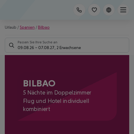
Urlaub
/
Spanien
/
Bilbao
Passen Sie Ihre Suche an
09.08.26
–
07.08.27
,
2 Erwachsene
BILBAO
5 Nächte im Doppelzimmer
Flug und Hotel individuell
kombiniert