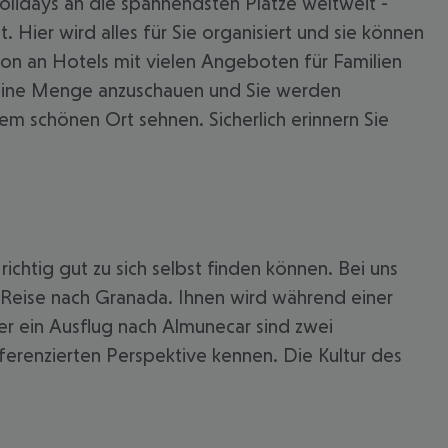
olidays an die spannendsten Plätze weltweit -
Hier wird alles für Sie organisiert und sie können
tion an Hotels mit vielen Angeboten für Familien
a eine Menge anzuschauen und Sie werden
em schönen Ort sehnen. Sicherlich erinnern Sie
ichtig gut zu sich selbst finden können. Bei uns
 akzeptieren
e Reise nach Granada. Ihnen wird während einer
er ein Ausflug nach Almunecar sind zwei
ferenzierten Perspektive kennen. Die Kultur des