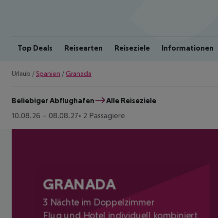
Top Deals
Reisearten
Reiseziele
Informationen
Urlaub
/
Spanien
/
Granada
Beliebiger Abflughafen
Alle Reiseziele
10.08.26
–
08.08.27
2 Passagiere
GRANADA
3 Nächte im Doppelzimmer
Flug und Hotel individuell kombiniert