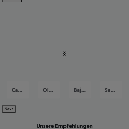
Cagliari
Olbia
Baja Sardinia
Santa Margherita di Pula
Next
Unsere Empfehlungen