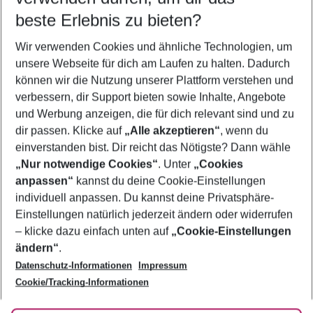
beste Erlebnis zu bieten?
Flug & Hotel Sardinien
Wir verwenden Cookies und ähnliche Technologien, um
Last Minute Sardinien
unsere Webseite für dich am Laufen zu halten. Dadurch
Familienurlaub Sardinien
können wir die Nutzung unserer Plattform verstehen und
verbessern, dir Support bieten sowie Inhalte, Angebote
Frübucher Angebote Sardinien für 2026
und Werbung anzeigen, die für dich relevant sind und zu
Pauschalreisen Sardinien
dir passen. Klicke auf
„Alle akzeptieren“
, wenn du
einverstanden bist. Dir reicht das Nötigste? Dann wähle
„Nur notwendige Cookies“
. Unter
„Cookies
anpassen“
kannst du deine Cookie-Einstellungen
Footer
Footer navigation
individuell anpassen. Du kannst deine Privatsphäre-
Über uns
Einstellungen natürlich jederzeit ändern oder widerrufen
AGB
– klicke dazu einfach unten auf
„Cookie-Einstellungen
Service & Hilfe
Bestpreisgarantie
ändern“
.
Datenschutz-Informationen
Impressum
Agenturbetreuung
Cookie-Einstellungen ändern
Folge uns
Barrierefreies Reisen
Cookie/Tracking-Informationen
Cookie-Richtlinie
Check-in
Datenschutz