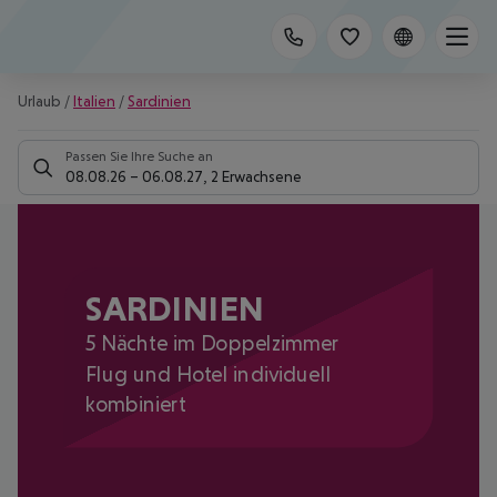
Urlaub
/
Italien
/
Sardinien
Passen Sie Ihre Suche an
08.08.26
–
06.08.27
,
2 Erwachsene
SARDINIEN
5 Nächte im Doppelzimmer
Flug und Hotel individuell
kombiniert