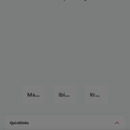
Mallorca Urlaub
Ibiza Urlaub
Kroatien Urlaub
Quicklinks