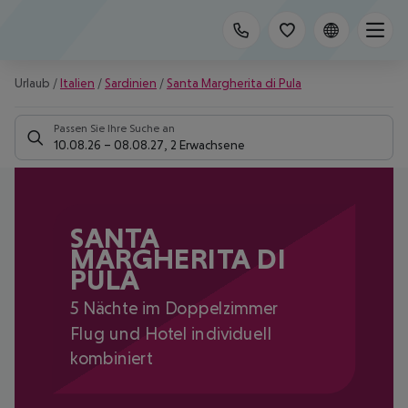
Urlaub
/
Italien
/
Sardinien
/
Santa Margherita di Pula
Passen Sie Ihre Suche an
10.08.26
–
08.08.27
,
2 Erwachsene
SANTA
MARGHERITA DI
PULA
5 Nächte im Doppelzimmer
Flug und Hotel individuell
kombiniert