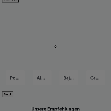
Porto Cervo
Alghero
Baja Sardinia
Cagliari
Next
Unsere Empfehlungen