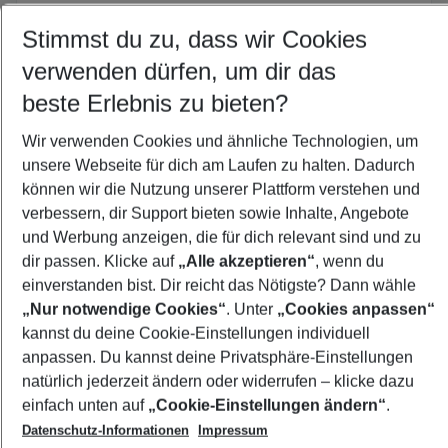
Stimmst du zu, dass wir Cookies
Last Minute Santa Margherita di Pula
verwenden dürfen, um dir das
Familienurlaub Santa Margherita di Pula
beste Erlebnis zu bieten?
Frübucher Angebote Santa Margherita di Pula für 20
Wir verwenden Cookies und ähnliche Technologien, um
Pauschalreisen Santa Margherita di Pula
unsere Webseite für dich am Laufen zu halten. Dadurch
Flug & Hotel Santa Margherita di Pula
können wir die Nutzung unserer Plattform verstehen und
verbessern, dir Support bieten sowie Inhalte, Angebote
und Werbung anzeigen, die für dich relevant sind und zu
dir passen. Klicke auf
„Alle akzeptieren“
, wenn du
Footer
Footer navigation
einverstanden bist. Dir reicht das Nötigste? Dann wähle
Über uns
„Nur notwendige Cookies“
. Unter
„Cookies anpassen“
AGB
kannst du deine Cookie-Einstellungen individuell
Service & Hilfe
Bestpreisgarantie
anpassen. Du kannst deine Privatsphäre-Einstellungen
natürlich jederzeit ändern oder widerrufen – klicke dazu
Agenturbetreuung
Cookie-Einstellungen ändern
einfach unten auf
„Cookie-Einstellungen ändern“
.
Folge uns
Barrierefreies Reisen
Cookie-Richtlinie
Check-in
Datenschutz-Informationen
Impressum
Datenschutz