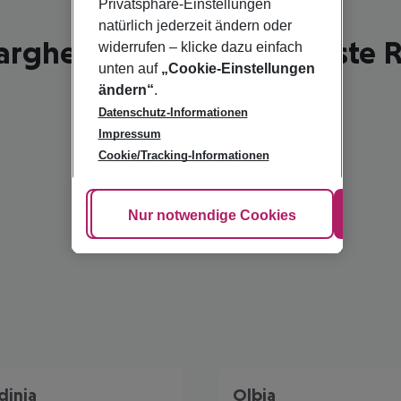
Privatsphäre-Einstellungen
natürlich jederzeit ändern oder
rgherita di Pula - schönste R
widerrufen – klicke dazu einfach
unten auf
„Cookie-Einstellungen
ändern“
.
Datenschutz-Informationen
Impressum
Cookie/Tracking-Informationen
Cookie anpassen
Nur notwendige Cookies
Alle
dinia
Olbia