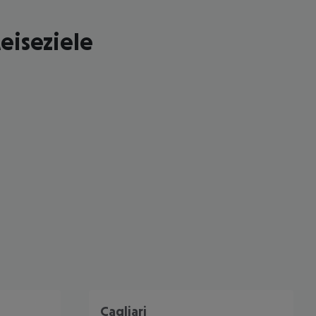
eiseziele
 akzeptieren
Cagliari