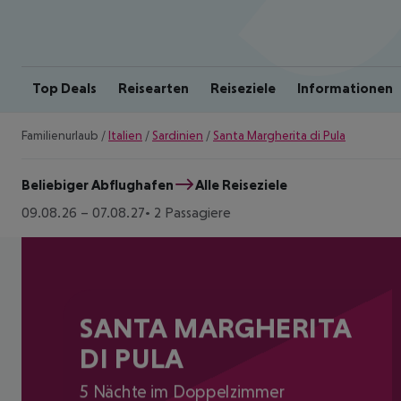
Top Deals
Reisearten
Reiseziele
Informationen
Familienurlaub
/
Italien
/
Sardinien
/
Santa Margherita di Pula
Beliebiger Abflughafen
Alle Reiseziele
09.08.26
–
07.08.27
2 Passagiere
SANTA MARGHERITA
DI PULA
5 Nächte im Doppelzimmer