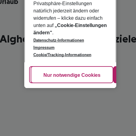
Urlaub
Privatsphäre-Einstellungen
natürlich jederzeit ändern oder
widerrufen – klicke dazu einfach
unten auf
„Cookie-Einstellungen
ändern“
.
Alghero - schönste Reiseziel
Datenschutz-Informationen
Impressum
Cookie/Tracking-Informationen
Cookie anpassen
Nur notwendige Cookies
Alle