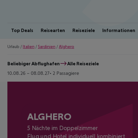
Top Deals
Reisearten
Reiseziele
Informationen
Urlaub
/
Italien
/
Sardinien
/
Alghero
Beliebiger Abflughafen
Alle Reiseziele
10.08.26
–
08.08.27
2 Passagiere
ALGHERO
5 Nächte im Doppelzimmer
Flug und Hotel individuell kombiniert