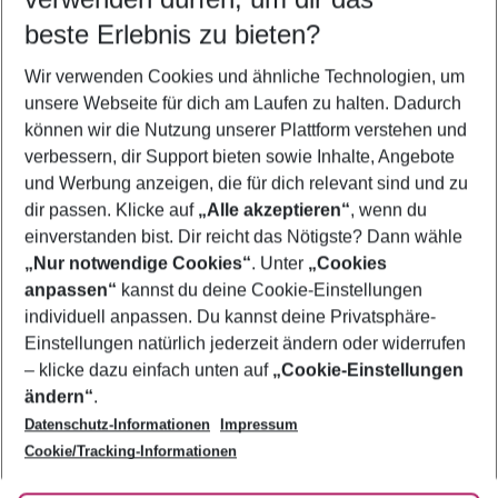
beste Erlebnis zu bieten?
Flug & Hotel Alghero
Wir verwenden Cookies und ähnliche Technologien, um
Frübucher Angebote Alghero für 2026
unsere Webseite für dich am Laufen zu halten. Dadurch
Familienurlaub Alghero
können wir die Nutzung unserer Plattform verstehen und
verbessern, dir Support bieten sowie Inhalte, Angebote
Pauschalreisen Alghero
und Werbung anzeigen, die für dich relevant sind und zu
Urlaub Alghero
dir passen. Klicke auf
„Alle akzeptieren“
, wenn du
einverstanden bist. Dir reicht das Nötigste? Dann wähle
„Nur notwendige Cookies“
. Unter
„Cookies
anpassen“
kannst du deine Cookie-Einstellungen
Footer
Footer navigation
individuell anpassen. Du kannst deine Privatsphäre-
Über uns
Einstellungen natürlich jederzeit ändern oder widerrufen
AGB
– klicke dazu einfach unten auf
„Cookie-Einstellungen
Service & Hilfe
Bestpreisgarantie
ändern“
.
Datenschutz-Informationen
Impressum
Agenturbetreuung
Cookie-Einstellungen ändern
Folge uns
Barrierefreies Reisen
Cookie/Tracking-Informationen
Cookie-Richtlinie
Check-in
Datenschutz