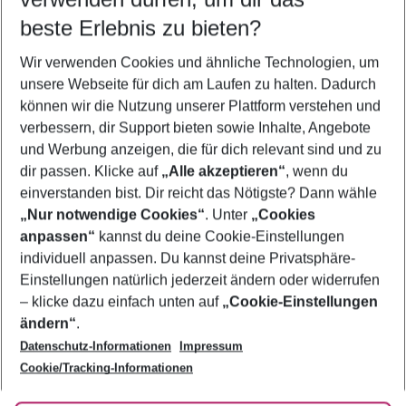
beste Erlebnis zu bieten?
Last Minute Olbia
Wir verwenden Cookies und ähnliche Technologien, um
Familienurlaub Olbia
unsere Webseite für dich am Laufen zu halten. Dadurch
Frübucher Angebote Olbia für 2026
können wir die Nutzung unserer Plattform verstehen und
verbessern, dir Support bieten sowie Inhalte, Angebote
Flug & Hotel Olbia
und Werbung anzeigen, die für dich relevant sind und zu
Pauschalreisen Olbia
dir passen. Klicke auf
„Alle akzeptieren“
, wenn du
einverstanden bist. Dir reicht das Nötigste? Dann wähle
„Nur notwendige Cookies“
. Unter
„Cookies
anpassen“
kannst du deine Cookie-Einstellungen
Footer
Footer navigation
individuell anpassen. Du kannst deine Privatsphäre-
Über uns
Einstellungen natürlich jederzeit ändern oder widerrufen
AGB
– klicke dazu einfach unten auf
„Cookie-Einstellungen
Service & Hilfe
Bestpreisgarantie
ändern“
.
Datenschutz-Informationen
Impressum
Agenturbetreuung
Cookie-Einstellungen ändern
Folge uns
Barrierefreies Reisen
Cookie/Tracking-Informationen
Cookie-Richtlinie
Check-in
Datenschutz