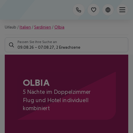
Urlaub
/
Italien
/
Sardinien
/
Olbia
Passen Sie Ihre Suche an
09.08.26
–
07.08.27
,
2 Erwachsene
OLBIA
5 Nächte im Doppelzimmer
Flug und Hotel individuell
kombiniert