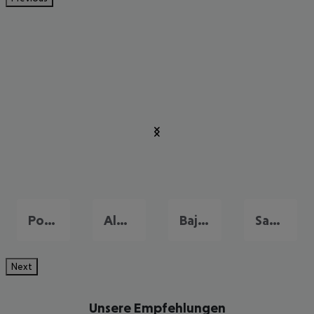
Porto Cervo
Alghero
Baja Sardinia
Santa Margherita di Pula
Next
Unsere Empfehlungen