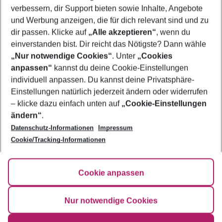
verbessern, dir Support bieten sowie Inhalte, Angebote
Frübucher Angebote Adria für 2026
und Werbung anzeigen, die für dich relevant sind und zu
Last Minute Adria
dir passen. Klicke auf
„Alle akzeptieren“
, wenn du
einverstanden bist. Dir reicht das Nötigste? Dann wähle
„Nur notwendige Cookies“
. Unter
„Cookies
anpassen“
kannst du deine Cookie-Einstellungen
Footer
Footer navigation
individuell anpassen. Du kannst deine Privatsphäre-
Über uns
Einstellungen natürlich jederzeit ändern oder widerrufen
AGB
– klicke dazu einfach unten auf
„Cookie-Einstellungen
Service & Hilfe
Bestpreisgarantie
ändern“
.
Datenschutz-Informationen
Impressum
Agenturbetreuung
Cookie-Einstellungen ändern
Folge uns
Barrierefreies Reisen
Cookie/Tracking-Informationen
Cookie-Richtlinie
Check-in
Datenschutz
FAQ
Fakten
Cookie anpassen
HanseMerkur Reiseversicherung
Flexibel buchen
Hilfe & Kontakt
Impressum
Newsletter
Nur notwendige Cookies