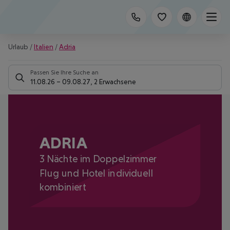
Urlaub
/
Italien
/
Adria
Passen Sie Ihre Suche an
11.08.26
–
09.08.27
,
2 Erwachsene
ADRIA
3 Nächte im Doppelzimmer
Flug und Hotel individuell
kombiniert