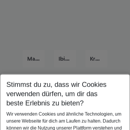
Mallorca Urlaub
Ibiza Urlaub
Kroatien Urlaub
Stimmst du zu, dass wir Cookies
Quicklinks
verwenden dürfen, um dir das
beste Erlebnis zu bieten?
Pauschalreisen Adria
Wir verwenden Cookies und ähnliche Technologien, um
Familienurlaub Adria
unsere Webseite für dich am Laufen zu halten. Dadurch
Flug & Hotel Adria
können wir die Nutzung unserer Plattform verstehen und