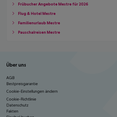
Frübucher Angebote Mestre für 2026
Flug & Hotel Mestre
Familienurlaub Mestre
Pauschalreisen Mestre
Footer
Footer navigation
Über uns
AGB
Bestpreisgarantie
Cookie-Einstellungen ändern
Cookie-Richtlinie
Datenschutz
Fakten