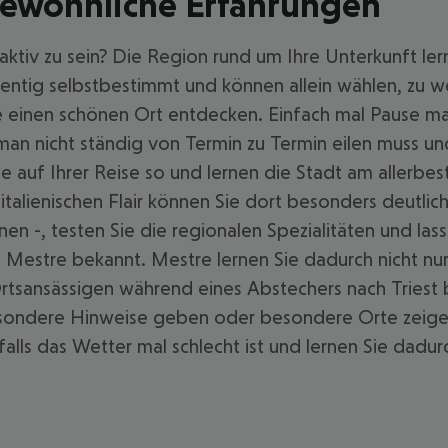
rgewöhnliche Erfahrungen
ktiv zu sein? Die Region rund um Ihre Unterkunft ler
entig selbstbestimmt und können allein wählen, zu w
ie einen schönen Ort entdecken. Einfach mal Pause m
man nicht ständig von Termin zu Termin eilen muss und
e auf Ihrer Reise so und lernen die Stadt am allerbes
alienischen Flair können Sie dort besonders deutlich 
nen -, testen Sie die regionalen Spezialitäten und las
ist Mestre bekannt. Mestre lernen Sie dadurch nicht nu
Ortsansässigen während eines Abstechers nach Tries
 besondere Hinweise geben oder besondere Orte zeigen
falls das Wetter mal schlecht ist und lernen Sie dad