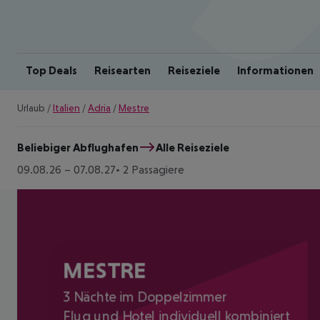
Top Deals
Reisearten
Reiseziele
Informationen
Urlaub
/
Italien
/
Adria
/
Mestre
Beliebiger Abflughafen
Alle Reiseziele
09.08.26
–
07.08.27
2 Passagiere
MESTRE
3 Nächte im Doppelzimmer
Flug und Hotel individuell kombiniert