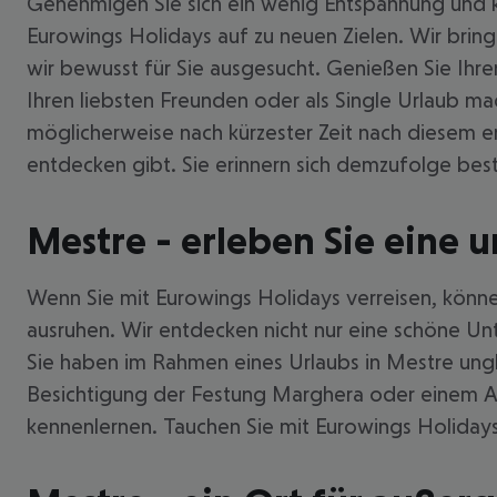
Genehmigen Sie sich ein wenig Entspannung und k
Eurowings Holidays auf zu neuen Zielen. Wir brin
wir bewusst für Sie ausgesucht. Genießen Sie Ihren 
Ihren liebsten Freunden oder als Single Urlaub ma
möglicherweise nach kürzester Zeit nach diesem er
entdecken gibt. Sie erinnern sich demzufolge bes
Mestre - erleben Sie eine u
Wenn Sie mit Eurowings Holidays verreisen, können
ausruhen. Wir entdecken nicht nur eine schöne Unt
Sie haben im Rahmen eines Urlaubs in Mestre ungla
Besichtigung der Festung Marghera oder einem Au
kennenlernen. Tauchen Sie mit Eurowings Holidays 