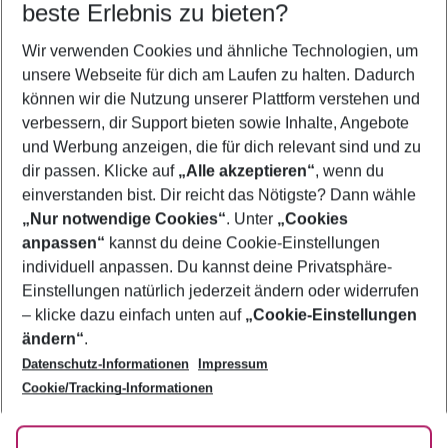
beste Erlebnis zu bieten?
Last Minute Mestre
Wir verwenden Cookies und ähnliche Technologien, um
Flug & Hotel Mestre
unsere Webseite für dich am Laufen zu halten. Dadurch
Familienurlaub Mestre
können wir die Nutzung unserer Plattform verstehen und
verbessern, dir Support bieten sowie Inhalte, Angebote
Pauschalreisen Mestre
und Werbung anzeigen, die für dich relevant sind und zu
Urlaub Mestre
dir passen. Klicke auf
„Alle akzeptieren“
, wenn du
einverstanden bist. Dir reicht das Nötigste? Dann wähle
„Nur notwendige Cookies“
. Unter
„Cookies
anpassen“
kannst du deine Cookie-Einstellungen
Footer
Footer navigation
individuell anpassen. Du kannst deine Privatsphäre-
Über uns
Einstellungen natürlich jederzeit ändern oder widerrufen
AGB
– klicke dazu einfach unten auf
„Cookie-Einstellungen
Service & Hilfe
Bestpreisgarantie
ändern“
.
Datenschutz-Informationen
Impressum
Agenturbetreuung
Cookie-Einstellungen ändern
Folge uns
Barrierefreies Reisen
Cookie/Tracking-Informationen
Cookie-Richtlinie
Check-in
Datenschutz
FAQ
Fakten