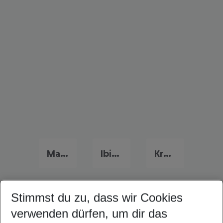
Mallorca Frühbucher Angebote
Ibiza Flug & Hotel
Kroatien Flug & Hotel
Stimmst du zu, dass wir Cookies
Quicklinks
verwenden dürfen, um dir das