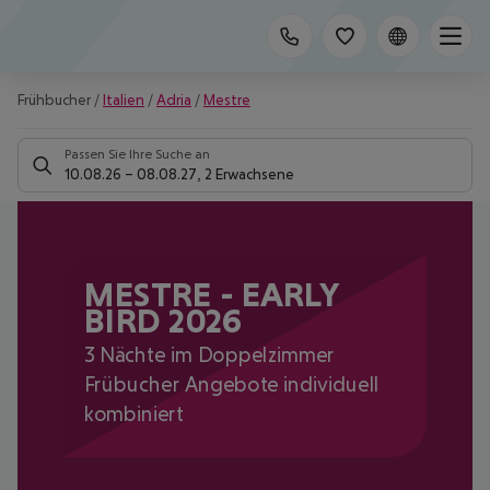
Frühbucher
/
Italien
/
Adria
/
Mestre
Passen Sie Ihre Suche an
10.08.26
–
08.08.27
,
2 Erwachsene
MESTRE - EARLY
BIRD 2026
3 Nächte im Doppelzimmer
Frübucher Angebote individuell
kombiniert