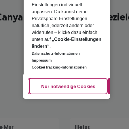
Einstellungen individuell
anpassen. Du kannst deine
Canyamel - schönste Reiseziel
Privatsphäre-Einstellungen
natürlich jederzeit ändern oder
widerrufen – klicke dazu einfach
unten auf
„Cookie-Einstellungen
ändern“
.
Datenschutz-Informationen
Impressum
Cookie/Tracking-Informationen
Cookie anpassen
Nur notwendige Cookies
Alle
e Mar
Illetas