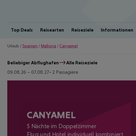
Top Deals
Reisearten
Reiseziele
Informationen
Urlaub
/
Spanien
/
Mallorca
/
Canyamel
Beliebiger Abflughafen
Alle Reiseziele
09.08.26
–
07.08.27
2 Passagiere
CANYAMEL
5 Nächte im Doppelzimmer
Flug und Hotel individuell kombiniert