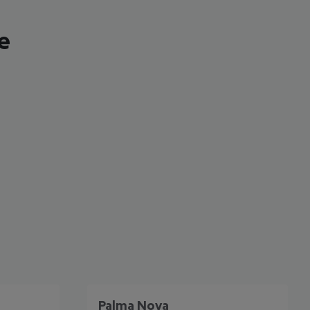
e
 akzeptieren
Palma Nova