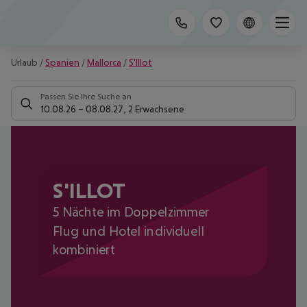
Urlaub
/
Spanien
/
Mallorca
/
S'Illot
Passen Sie Ihre Suche an
10.08.26
–
08.08.27
,
2 Erwachsene
S'ILLOT
5 Nächte im Doppelzimmer
Flug und Hotel individuell
kombiniert