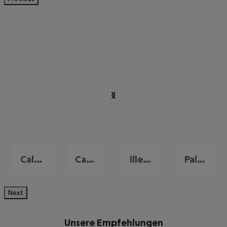
Cala d'Or
Camp de Mar
Illetas
Palma Nova
Next
Unsere Empfehlungen