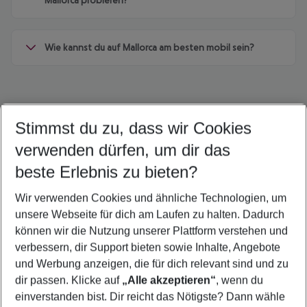
Mallorca probieren?
Wie kannst du auf Mallorca am besten mobil sein?
Stimmst du zu, dass wir Cookies
Quicklinks
verwenden dürfen, um dir das
beste Erlebnis zu bieten?
Flug & Hotel S'Illot
Wir verwenden Cookies und ähnliche Technologien, um
Frübucher Angebote S'Illot für 2026
unsere Webseite für dich am Laufen zu halten. Dadurch
Pauschalreisen S'Illot
können wir die Nutzung unserer Plattform verstehen und
verbessern, dir Support bieten sowie Inhalte, Angebote
Familienurlaub S'Illot
und Werbung anzeigen, die für dich relevant sind und zu
Last Minute S'Illot
dir passen. Klicke auf
„Alle akzeptieren“
, wenn du
einverstanden bist. Dir reicht das Nötigste? Dann wähle