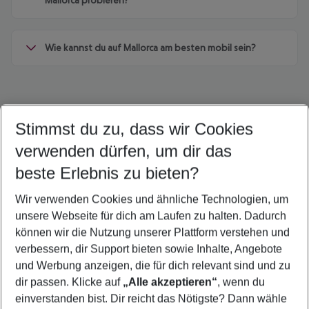
Mallorca probieren?
Wie kannst du auf Mallorca am besten mobil sein?
Stimmst du zu, dass wir Cookies
Quicklinks
verwenden dürfen, um dir das
beste Erlebnis zu bieten?
Familienurlaub Camp de Mar
Wir verwenden Cookies und ähnliche Technologien, um
Last Minute Camp de Mar
unsere Webseite für dich am Laufen zu halten. Dadurch
Flug & Hotel Camp de Mar
können wir die Nutzung unserer Plattform verstehen und
verbessern, dir Support bieten sowie Inhalte, Angebote
Frübucher Angebote Camp de Mar für 2026
und Werbung anzeigen, die für dich relevant sind und zu
Pauschalreisen Camp de Mar
dir passen. Klicke auf
„Alle akzeptieren“
, wenn du
einverstanden bist. Dir reicht das Nötigste? Dann wähle