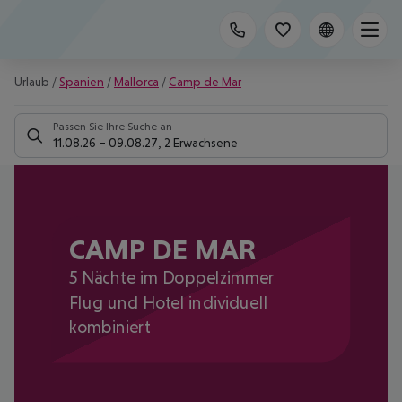
Urlaub
/
Spanien
/
Mallorca
/
Camp de Mar
Passen Sie Ihre Suche an
11.08.26
–
09.08.27
,
2 Erwachsene
CAMP DE MAR
5 Nächte im Doppelzimmer
Flug und Hotel individuell
kombiniert