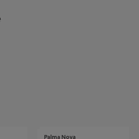
e
 akzeptieren
Palma Nova