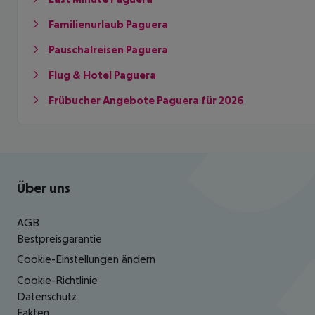
Familienurlaub Paguera
Pauschalreisen Paguera
Flug & Hotel Paguera
Frübucher Angebote Paguera für 2026
Footer
Footer navigation
Über uns
AGB
Bestpreisgarantie
Cookie-Einstellungen ändern
Cookie-Richtlinie
Datenschutz
Fakten