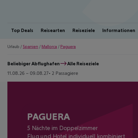
Top Deals
Reisearten
Reiseziele
Informationen
Urlaub
/
Spanien
/
Mallorca
/
Paguera
Beliebiger Abflughafen
Alle Reiseziele
11.08.26
–
09.08.27
2 Passagiere
PAGUERA
5 Nächte im Doppelzimmer
Flug und Hotel individuell kombiniert