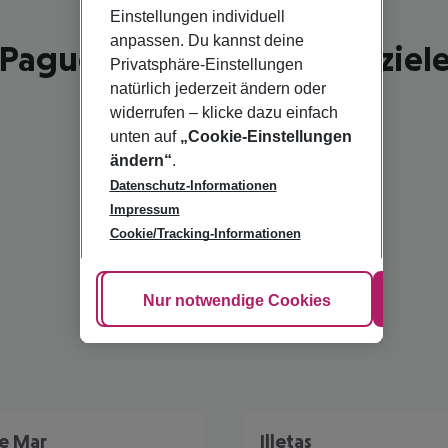
Einstellungen individuell
anpassen. Du kannst deine
Paguera - schönste Reiseziel
Privatsphäre-Einstellungen
natürlich jederzeit ändern oder
widerrufen – klicke dazu einfach
unten auf
„Cookie-Einstellungen
ändern“
.
Datenschutz-Informationen
Impressum
Cookie/Tracking-Informationen
Cookie anpassen
Nur notwendige Cookies
Alle
e Mar
Illetas