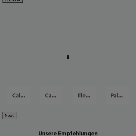
Cala d'Or
Camp de Mar
Illetas
Palma Nova
Next
Unsere Empfehlungen