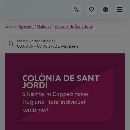
Urlaub
/
Spanien
/
Mallorca
/
Colònia de Sant Jordi
Passen Sie Ihre Suche an
09.08.26
–
07.08.27
,
2 Erwachsene
COLÒNIA DE SANT
JORDI
5 Nächte im Doppelzimmer
Flug und Hotel individuell
kombiniert