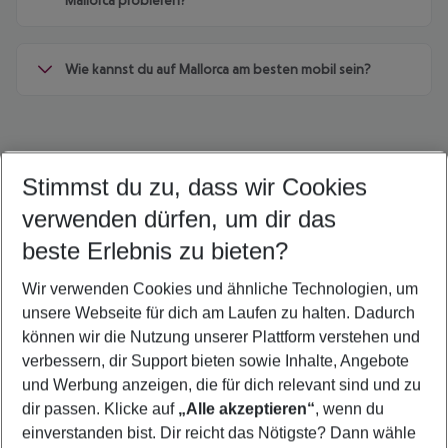
Mallorca probieren?
Wie kannst du auf Mallorca am besten mobil sein?
Stimmst du zu, dass wir Cookies
Quicklinks
verwenden dürfen, um dir das
beste Erlebnis zu bieten?
Frübucher Angebote Colònia de Sant Jordi für 2026
Wir verwenden Cookies und ähnliche Technologien, um
Last Minute Colònia de Sant Jordi
unsere Webseite für dich am Laufen zu halten. Dadurch
Flug & Hotel Colònia de Sant Jordi
können wir die Nutzung unserer Plattform verstehen und
verbessern, dir Support bieten sowie Inhalte, Angebote
Familienurlaub Colònia de Sant Jordi
und Werbung anzeigen, die für dich relevant sind und zu
Pauschalreisen Colònia de Sant Jordi
dir passen. Klicke auf
„Alle akzeptieren“
, wenn du
einverstanden bist. Dir reicht das Nötigste? Dann wähle