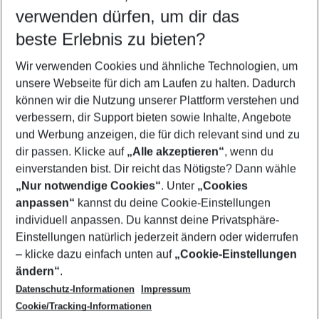
verwenden dürfen, um dir das
beste Erlebnis zu bieten?
Frübucher Angebote Colònia de Sant Jordi für 2026
Wir verwenden Cookies und ähnliche Technologien, um
Flug & Hotel Colònia de Sant Jordi
unsere Webseite für dich am Laufen zu halten. Dadurch
Familienurlaub Colònia de Sant Jordi
können wir die Nutzung unserer Plattform verstehen und
verbessern, dir Support bieten sowie Inhalte, Angebote
Pauschalreisen Colònia de Sant Jordi
und Werbung anzeigen, die für dich relevant sind und zu
Urlaub Colònia de Sant Jordi
dir passen. Klicke auf
„Alle akzeptieren“
, wenn du
einverstanden bist. Dir reicht das Nötigste? Dann wähle
„Nur notwendige Cookies“
. Unter
„Cookies
anpassen“
kannst du deine Cookie-Einstellungen
Footer
Footer navigation
individuell anpassen. Du kannst deine Privatsphäre-
Über uns
Einstellungen natürlich jederzeit ändern oder widerrufen
AGB
– klicke dazu einfach unten auf
„Cookie-Einstellungen
Service & Hilfe
Bestpreisgarantie
ändern“
.
Datenschutz-Informationen
Impressum
Agenturbetreuung
Cookie-Einstellungen ändern
Folge uns
Barrierefreies Reisen
Cookie/Tracking-Informationen
Cookie-Richtlinie