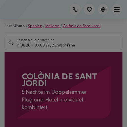
Last Minute
/
Spanien
/
Mallorca
/
Colònia de Sant Jordi
Passen Sie Ihre Suche an
11.08.26
–
09.08.27
,
2 Erwachsene
COLÒNIA DE SANT
JORDI
5 Nächte im Doppelzimmer
Flug und Hotel individuell
kombiniert