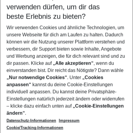
verwenden dürfen, um dir das
beste Erlebnis zu bieten?
Flug & Hotel Magalluf
Wir verwenden Cookies und ähnliche Technologien, um
Pauschalreisen Magalluf
unsere Webseite für dich am Laufen zu halten. Dadurch
Familienurlaub Magalluf
können wir die Nutzung unserer Plattform verstehen und
verbessern, dir Support bieten sowie Inhalte, Angebote
Frübucher Angebote Magalluf für 2026
und Werbung anzeigen, die für dich relevant sind und zu
Urlaub Magalluf
dir passen. Klicke auf
„Alle akzeptieren“
, wenn du
einverstanden bist. Dir reicht das Nötigste? Dann wähle
„Nur notwendige Cookies“
. Unter
„Cookies
anpassen“
kannst du deine Cookie-Einstellungen
Footer
Footer navigation
individuell anpassen. Du kannst deine Privatsphäre-
Über uns
Einstellungen natürlich jederzeit ändern oder widerrufen
AGB
– klicke dazu einfach unten auf
„Cookie-Einstellungen
Service & Hilfe
Bestpreisgarantie
ändern“
.
Datenschutz-Informationen
Impressum
Agenturbetreuung
Cookie-Einstellungen ändern
Folge uns
Barrierefreies Reisen
Cookie/Tracking-Informationen
Cookie-Richtlinie