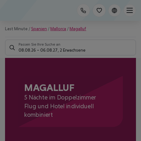
Last Minute
/
Spanien
/
Mallorca
/
Magalluf
Passen Sie Ihre Suche an
08.08.26
–
06.08.27
,
2 Erwachsene
MAGALLUF
5 Nächte im Doppelzimmer
Flug und Hotel individuell
kombiniert