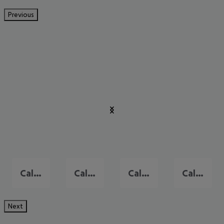
Previous
Cala Mayor
Cala Millor
Calas de Mallorca
Calvia
Next