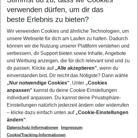
Quicklinks
verwenden dürfen, um dir das
beste Erlebnis zu bieten?
Flug & Hotel Magalluf
Wir verwenden Cookies und ähnliche Technologien, um
Last Minute Magalluf
unsere Webseite für dich am Laufen zu halten. Dadurch
Pauschalreisen Magalluf
können wir die Nutzung unserer Plattform verstehen und
verbessern, dir Support bieten sowie Inhalte, Angebote
Familienurlaub Magalluf
und Werbung anzeigen, die für dich relevant sind und zu
Urlaub Magalluf
dir passen. Klicke auf
„Alle akzeptieren“
, wenn du
einverstanden bist. Dir reicht das Nötigste? Dann wähle
„Nur notwendige Cookies“
. Unter
„Cookies
anpassen“
kannst du deine Cookie-Einstellungen
Footer
Footer navigation
individuell anpassen. Du kannst deine Privatsphäre-
Über uns
Einstellungen natürlich jederzeit ändern oder widerrufen
AGB
– klicke dazu einfach unten auf
„Cookie-Einstellungen
Service & Hilfe
Bestpreisgarantie
ändern“
.
Datenschutz-Informationen
Impressum
Agenturbetreuung
Cookie-Einstellungen ändern
Folge uns
Barrierefreies Reisen
Cookie/Tracking-Informationen
Cookie-Richtlinie