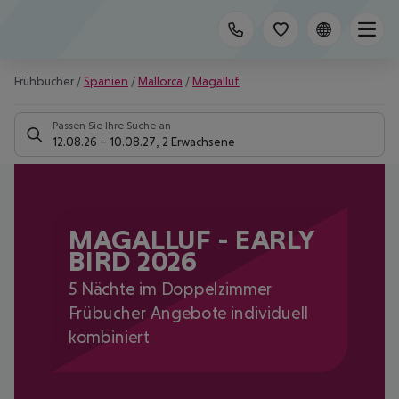
Frühbucher
/
Spanien
/
Mallorca
/
Magalluf
Passen Sie Ihre Suche an
12.08.26
–
10.08.27
,
2 Erwachsene
MAGALLUF - EARLY
BIRD 2026
5 Nächte im Doppelzimmer
Frübucher Angebote individuell
kombiniert