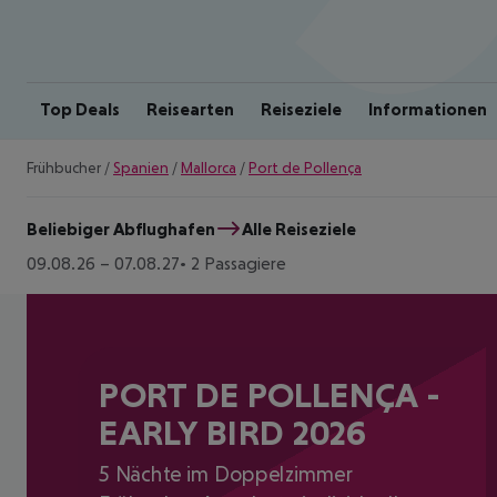
Top Deals
Reisearten
Reiseziele
Informationen
Frühbucher
/
Spanien
/
Mallorca
/
Port de Pollença
Beliebiger Abflughafen
Alle Reiseziele
09.08.26
–
07.08.27
2 Passagiere
PORT DE POLLENÇA -
EARLY BIRD 2026
5 Nächte im Doppelzimmer