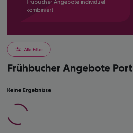
Frübucher Angebote individuell
kombiniert
Alle Filter
Frühbucher Angebote Port 
Keine Ergebnisse