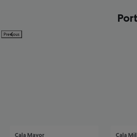
Port
Previous
Cala Mayor
Cala Mil