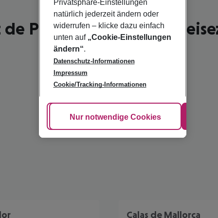
Privatsphäre-Einstellungen
natürlich jederzeit ändern oder
 de Pollença - schönste Reise
widerrufen – klicke dazu einfach
unten auf
„Cookie-Einstellungen
ändern“
.
Datenschutz-Informationen
Impressum
Cookie/Tracking-Informationen
Cookie anpassen
Nur notwendige Cookies
Alle
lor
Calas de Mallorca