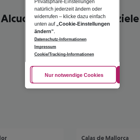
Privatsphäre-Einstellungen
natürlich jederzeit ändern oder
Alcudia - schönste Reiseziele
widerrufen – klicke dazu einfach
unten auf
„Cookie-Einstellungen
ändern“
.
Datenschutz-Informationen
Impressum
Cookie/Tracking-Informationen
Cookie anpassen
Nur notwendige Cookies
Alle
lor
Calas de Mallorca