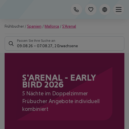
Frühbucher
/
Spanien
/
Mallorca
/
S'Arenal
Passen Sie Ihre Suche an
09.08.26
–
07.08.27
,
2 Erwachsene
S'ARENAL - EARLY
BIRD 2026
5 Nächte im Doppelzimmer
Frübucher Angebote individuell
kombiniert