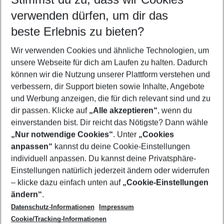
Quicklinks
verwenden dürfen, um dir das
beste Erlebnis zu bieten?
Urlaub S'Arenal
Wir verwenden Cookies und ähnliche Technologien, um
Last Minute S'Arenal
unsere Webseite für dich am Laufen zu halten. Dadurch
Pauschalreisen S'Arenal
können wir die Nutzung unserer Plattform verstehen und
verbessern, dir Support bieten sowie Inhalte, Angebote
Familienurlaub S'Arenal
und Werbung anzeigen, die für dich relevant sind und zu
Flug & Hotel S'Arenal
dir passen. Klicke auf
„Alle akzeptieren“
, wenn du
einverstanden bist. Dir reicht das Nötigste? Dann wähle
„Nur notwendige Cookies“
. Unter
„Cookies
anpassen“
kannst du deine Cookie-Einstellungen
Footer
Footer navigation
individuell anpassen. Du kannst deine Privatsphäre-
Über uns
Einstellungen natürlich jederzeit ändern oder widerrufen
AGB
– klicke dazu einfach unten auf
„Cookie-Einstellungen
Service & Hilfe
Bestpreisgarantie
ändern“
.
Datenschutz-Informationen
Impressum
Agenturbetreuung
Cookie-Einstellungen ändern
Folge uns
Barrierefreies Reisen
Cookie/Tracking-Informationen
Cookie-Richtlinie