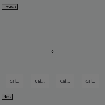
Previous
Cala Mayor
Cala Millor
Calas de Mallorca
Calvia
Next