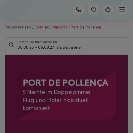
Pauschalreisen
/
Spanien
/
Mallorca
/
Port de Pollença
Passen Sie Ihre Suche an
08.08.26
–
06.08.27
,
2 Erwachsene
PORT DE POLLENÇA
5 Nächte im Doppelzimmer
Flug und Hotel individuell
kombiniert