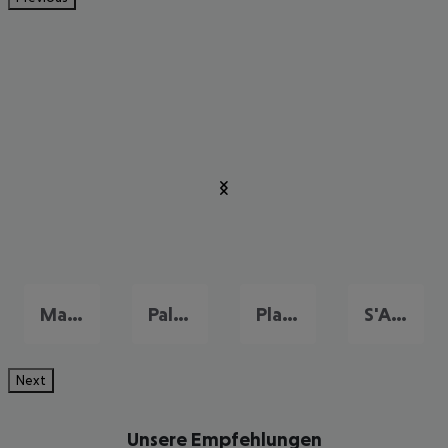
Magalluf
Palma Nova
Playa de Palma
S'Arenal
Next
Unsere Empfehlungen