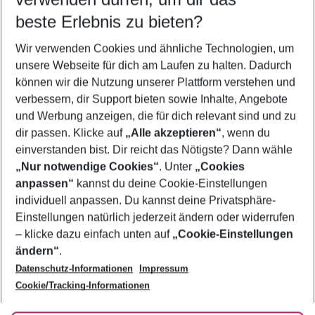
beste Erlebnis zu bieten?
Frübucher Angebote Port de Pollença für 2026
Wir verwenden Cookies und ähnliche Technologien, um
Urlaub Port de Pollença
unsere Webseite für dich am Laufen zu halten. Dadurch
Flug & Hotel Port de Pollença
können wir die Nutzung unserer Plattform verstehen und
verbessern, dir Support bieten sowie Inhalte, Angebote
Familienurlaub Port de Pollença
und Werbung anzeigen, die für dich relevant sind und zu
Last Minute Port de Pollença
dir passen. Klicke auf
„Alle akzeptieren“
, wenn du
einverstanden bist. Dir reicht das Nötigste? Dann wähle
„Nur notwendige Cookies“
. Unter
„Cookies
anpassen“
kannst du deine Cookie-Einstellungen
Footer
Footer navigation
individuell anpassen. Du kannst deine Privatsphäre-
Über uns
Einstellungen natürlich jederzeit ändern oder widerrufen
AGB
– klicke dazu einfach unten auf
„Cookie-Einstellungen
Service & Hilfe
Bestpreisgarantie
ändern“
.
Datenschutz-Informationen
Impressum
Agenturbetreuung
Cookie-Einstellungen ändern
Folge uns
Barrierefreies Reisen
Cookie/Tracking-Informationen
Cookie-Richtlinie
Check-in
Datenschutz