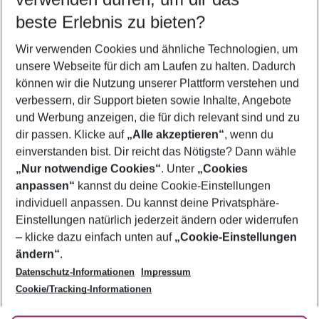
beste Erlebnis zu bieten?
Flug & Hotel Calas de Mallorca
Wir verwenden Cookies und ähnliche Technologien, um
Frübucher Angebote Calas de Mallorca für 2026
unsere Webseite für dich am Laufen zu halten. Dadurch
Familienurlaub Calas de Mallorca
können wir die Nutzung unserer Plattform verstehen und
verbessern, dir Support bieten sowie Inhalte, Angebote
Last Minute Calas de Mallorca
und Werbung anzeigen, die für dich relevant sind und zu
Urlaub Calas de Mallorca
dir passen. Klicke auf
„Alle akzeptieren“
, wenn du
einverstanden bist. Dir reicht das Nötigste? Dann wähle
„Nur notwendige Cookies“
. Unter
„Cookies
anpassen“
kannst du deine Cookie-Einstellungen
Footer
Footer navigation
individuell anpassen. Du kannst deine Privatsphäre-
Über uns
Einstellungen natürlich jederzeit ändern oder widerrufen
AGB
– klicke dazu einfach unten auf
„Cookie-Einstellungen
Service & Hilfe
Bestpreisgarantie
ändern“
.
Datenschutz-Informationen
Impressum
Agenturbetreuung
Cookie-Einstellungen ändern
Folge uns
Barrierefreies Reisen
Cookie/Tracking-Informationen
Cookie-Richtlinie
Check-in
Datenschutz