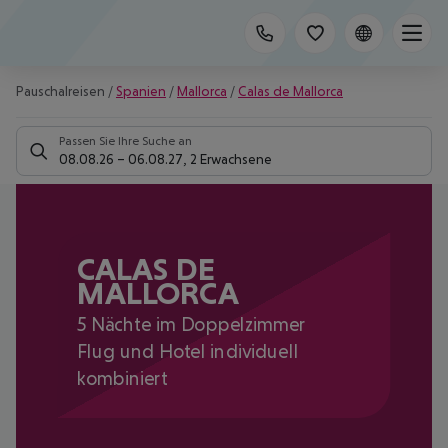
Pauschalreisen
/
Spanien
/
Mallorca
/
Calas de Mallorca
Passen Sie Ihre Suche an
08.08.26
–
06.08.27
,
2 Erwachsene
CALAS DE
MALLORCA
5 Nächte im Doppelzimmer
Flug und Hotel individuell
kombiniert