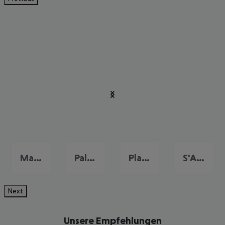
Magalluf
Palma Nova
Playa de Palma
S'Arenal
Next
Unsere Empfehlungen