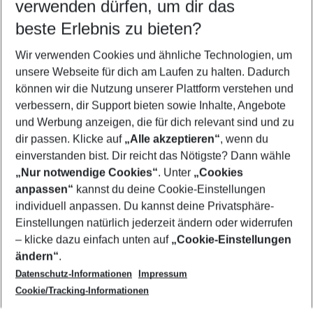
verwenden dürfen, um dir das
beste Erlebnis zu bieten?
Flug & Hotel Calas de Mallorca
Wir verwenden Cookies und ähnliche Technologien, um
Frübucher Angebote Calas de Mallorca für 2026
unsere Webseite für dich am Laufen zu halten. Dadurch
Last Minute Calas de Mallorca
können wir die Nutzung unserer Plattform verstehen und
verbessern, dir Support bieten sowie Inhalte, Angebote
Pauschalreisen Calas de Mallorca
und Werbung anzeigen, die für dich relevant sind und zu
Urlaub Calas de Mallorca
dir passen. Klicke auf
„Alle akzeptieren“
, wenn du
einverstanden bist. Dir reicht das Nötigste? Dann wähle
„Nur notwendige Cookies“
. Unter
„Cookies
anpassen“
kannst du deine Cookie-Einstellungen
Footer
Footer navigation
individuell anpassen. Du kannst deine Privatsphäre-
Über uns
Einstellungen natürlich jederzeit ändern oder widerrufen
AGB
– klicke dazu einfach unten auf
„Cookie-Einstellungen
Service & Hilfe
Bestpreisgarantie
ändern“
.
Datenschutz-Informationen
Impressum
Agenturbetreuung
Cookie-Einstellungen ändern
Folge uns
Barrierefreies Reisen
Cookie/Tracking-Informationen
Cookie-Richtlinie
Check-in
Datenschutz