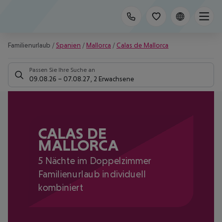
Familienurlaub
/
Spanien
/
Mallorca
/
Calas de Mallorca
Passen Sie Ihre Suche an
09.08.26
–
07.08.27
,
2 Erwachsene
CALAS DE
MALLORCA
5 Nächte im Doppelzimmer
Familienurlaub individuell
kombiniert