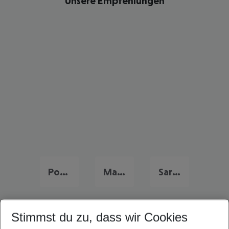
Unsere Empfehlungen
Portugal Familienurlaub
Malta Familienurlaub
Sardinien Familienurlaub
Stimmst du zu, dass wir Cookies
Quicklinks