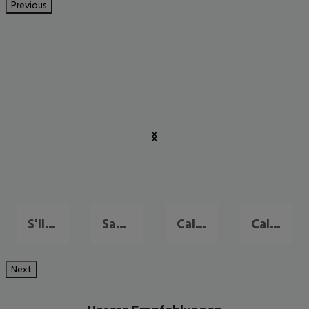
Previous
S'Illot
Santa Ponsa
Cala d'Or
Cala Millor
Next