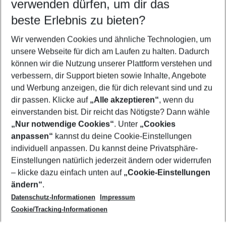
verwenden dürfen, um dir das
beste Erlebnis zu bieten?
Urlaub Palma de Mallorca
Wir verwenden Cookies und ähnliche Technologien, um
Frübucher Angebote Palma de Mallorca für 2026
unsere Webseite für dich am Laufen zu halten. Dadurch
Flug & Hotel Palma de Mallorca
können wir die Nutzung unserer Plattform verstehen und
verbessern, dir Support bieten sowie Inhalte, Angebote
Last Minute Palma de Mallorca
und Werbung anzeigen, die für dich relevant sind und zu
Pauschalreisen Palma de Mallorca
dir passen. Klicke auf
„Alle akzeptieren“
, wenn du
einverstanden bist. Dir reicht das Nötigste? Dann wähle
„Nur notwendige Cookies“
. Unter
„Cookies
anpassen“
kannst du deine Cookie-Einstellungen
Footer
Footer navigation
individuell anpassen. Du kannst deine Privatsphäre-
Über uns
Einstellungen natürlich jederzeit ändern oder widerrufen
AGB
– klicke dazu einfach unten auf
„Cookie-Einstellungen
Service & Hilfe
Bestpreisgarantie
ändern“
.
Datenschutz-Informationen
Impressum
Agenturbetreuung
Cookie-Einstellungen ändern
Folge uns
Barrierefreies Reisen
Cookie/Tracking-Informationen
Cookie-Richtlinie
Check-in
Datenschutz