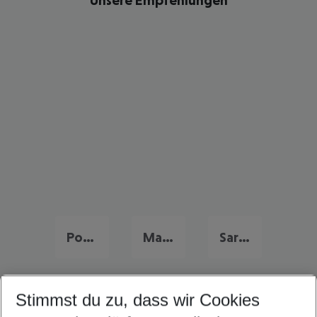
Unsere Empfehlungen
Portugal Familienurlaub
Malta Familienurlaub
Sardinien Familienurlaub
Stimmst du zu, dass wir Cookies
Quicklinks