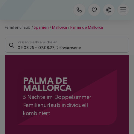
Familienurlaub
/
Spanien
/
Mallorca
/
Palma de Mallorca
Passen Sie Ihre Suche an
09.08.26
–
07.08.27
,
2 Erwachsene
PALMA DE
MALLORCA
5 Nächte im Doppelzimmer
Familienurlaub individuell
kombiniert