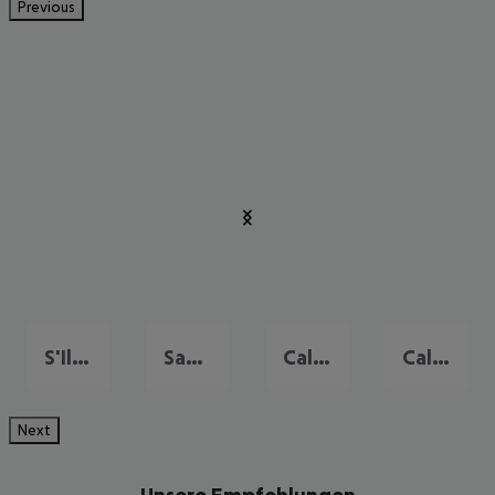
Previous
S'Illot
Santa Ponsa
Cala d'Or
Cala Millor
Next