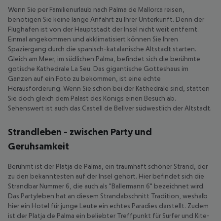
Wenn Sie per Familienurlaub nach Palma de Mallorca reisen,
benötigen Sie keine lange Anfahrt zu Ihrer Unterkunft. Denn der
Flughafen ist von der Hauptstadt der Insel nicht weit entfernt.
Einmal angekommen und akklimatisiert können Sie Ihren
Spaziergang durch die spanisch-katalanische Altstadt starten.
Gleich am Meer, im südlichen Palma, befindet sich die berühmte
gotische Kathedrale La Seu. Das gigantische Gotteshaus im
Ganzen auf ein Foto zu bekommen, ist eine echte
Herausforderung. Wenn Sie schon bei der Kathedrale sind, statten
Sie doch gleich dem Palast des Königs einen Besuch ab.
Sehenswert ist auch das Castell de Bellver südwestlich der Altstadt.
Strandleben - zwischen Party und
Geruhsamkeit
Berühmt ist der Platja de Palma, ein traumhaft schöner Strand, der
zu den bekanntesten auf der Insel gehört. Hier befindet sich die
Strandbar Nummer 6, die auch als "Ballermann 6" bezeichnet wird.
Das Partyleben hat an diesem Strandabschnitt Tradition, weshalb
hier ein Hotel für junge Leute ein echtes Paradies darstellt. Zudem
ist der Platja de Palma ein beliebter Treffpunkt für Surfer und Kite-