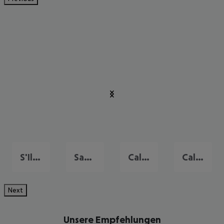
S'Illot
Santa Ponsa
Cala d'Or
Cala Millor
Next
Unsere Empfehlungen