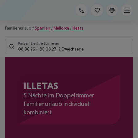
Familienurlaub
/
Spanien
/
Mallorca
/
Illetas
Passen Sie Ihre Suche an
08.08.26
–
06.08.27
,
2 Erwachsene
ILLETAS
5 Nächte im Doppelzimmer
Familienurlaub individuell
kombiniert