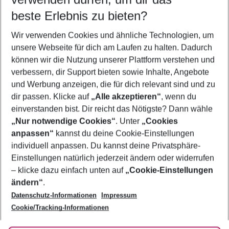
beste Erlebnis zu bieten?
Flug & Hotel Illetas
Wir verwenden Cookies und ähnliche Technologien, um
Pauschalreisen Illetas
unsere Webseite für dich am Laufen zu halten. Dadurch
Last Minute Illetas
können wir die Nutzung unserer Plattform verstehen und
verbessern, dir Support bieten sowie Inhalte, Angebote
Urlaub Illetas
und Werbung anzeigen, die für dich relevant sind und zu
Frübucher Angebote Illetas für 2026
dir passen. Klicke auf
„Alle akzeptieren“
, wenn du
einverstanden bist. Dir reicht das Nötigste? Dann wähle
„Nur notwendige Cookies“
. Unter
„Cookies
anpassen“
kannst du deine Cookie-Einstellungen
Footer
Footer navigation
individuell anpassen. Du kannst deine Privatsphäre-
Über uns
Einstellungen natürlich jederzeit ändern oder widerrufen
AGB
– klicke dazu einfach unten auf
„Cookie-Einstellungen
Service & Hilfe
Bestpreisgarantie
ändern“
.
Datenschutz-Informationen
Impressum
Agenturbetreuung
Cookie-Einstellungen ändern
Folge uns
Barrierefreies Reisen
Cookie/Tracking-Informationen
Cookie-Richtlinie
Check-in
Datenschutz