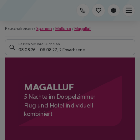
Pauschalreisen
/
Spanien
/
Mallorca
/
Magalluf
Passen Sie Ihre Suche an
08.08.26
–
06.08.27
,
2 Erwachsene
MAGALLUF
5 Nächte im Doppelzimmer
Flug und Hotel individuell
kombiniert