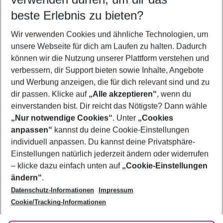
beste Erlebnis zu bieten?
Flug & Hotel Magalluf
Wir verwenden Cookies und ähnliche Technologien, um
Last Minute Magalluf
unsere Webseite für dich am Laufen zu halten. Dadurch
Familienurlaub Magalluf
können wir die Nutzung unserer Plattform verstehen und
verbessern, dir Support bieten sowie Inhalte, Angebote
Frübucher Angebote Magalluf für 2026
und Werbung anzeigen, die für dich relevant sind und zu
Urlaub Magalluf
dir passen. Klicke auf
„Alle akzeptieren“
, wenn du
einverstanden bist. Dir reicht das Nötigste? Dann wähle
„Nur notwendige Cookies“
. Unter
„Cookies
anpassen“
kannst du deine Cookie-Einstellungen
Footer
Footer navigation
individuell anpassen. Du kannst deine Privatsphäre-
Über uns
Einstellungen natürlich jederzeit ändern oder widerrufen
AGB
– klicke dazu einfach unten auf
„Cookie-Einstellungen
Service & Hilfe
Bestpreisgarantie
ändern“
.
Datenschutz-Informationen
Impressum
Agenturbetreuung
Cookie-Einstellungen ändern
Folge uns
Barrierefreies Reisen
Cookie/Tracking-Informationen
Cookie-Richtlinie
Check-in
Datenschutz