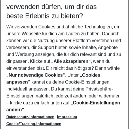
verwenden dürfen, um dir das
beste Erlebnis zu bieten?
Pauschalreisen Playa de Muro
Wir verwenden Cookies und ähnliche Technologien, um
Urlaub Playa de Muro
unsere Webseite für dich am Laufen zu halten. Dadurch
Familienurlaub Playa de Muro
können wir die Nutzung unserer Plattform verstehen und
verbessern, dir Support bieten sowie Inhalte, Angebote
Flug & Hotel Playa de Muro
und Werbung anzeigen, die für dich relevant sind und zu
Frübucher Angebote Playa de Muro für 2026
dir passen. Klicke auf
„Alle akzeptieren“
, wenn du
einverstanden bist. Dir reicht das Nötigste? Dann wähle
„Nur notwendige Cookies“
. Unter
„Cookies
anpassen“
kannst du deine Cookie-Einstellungen
Footer
Footer navigation
individuell anpassen. Du kannst deine Privatsphäre-
Über uns
Einstellungen natürlich jederzeit ändern oder widerrufen
AGB
– klicke dazu einfach unten auf
„Cookie-Einstellungen
Service & Hilfe
Bestpreisgarantie
ändern“
.
Datenschutz-Informationen
Impressum
Agenturbetreuung
Cookie-Einstellungen ändern
Folge uns
Barrierefreies Reisen
Cookie/Tracking-Informationen
Cookie-Richtlinie