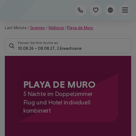
Last Minute
/
Spanien
/
Mallorca
/
Playa de Muro
Passen Sie Ihre Suche an
10.08.26
–
08.08.27
,
2 Erwachsene
PLAYA DE MURO
5 Nächte im Doppelzimmer
Flug und Hotel individuell
kombiniert