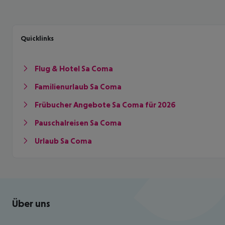
Quicklinks
Flug & Hotel Sa Coma
Familienurlaub Sa Coma
Frübucher Angebote Sa Coma für 2026
Pauschalreisen Sa Coma
Urlaub Sa Coma
Footer
Footer navigation
Über uns