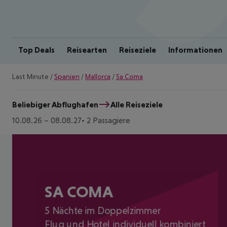
Top Deals
Reisearten
Reiseziele
Informationen
Last Minute
/
Spanien
/
Mallorca
/
Sa Coma
Beliebiger Abflughafen
Alle Reiseziele
10.08.26
–
08.08.27
2 Passagiere
SA COMA
5 Nächte im Doppelzimmer
Flug und Hotel individuell kombiniert