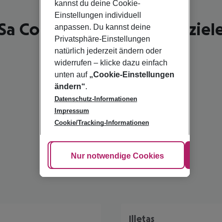
kannst du deine Cookie-
Einstellungen individuell
Sa Coma - schönste Reiseziel
anpassen. Du kannst deine
Privatsphäre-Einstellungen
natürlich jederzeit ändern oder
widerrufen – klicke dazu einfach
unten auf
„Cookie-Einstellungen
ändern“
.
Datenschutz-Informationen
Impressum
Cookie/Tracking-Informationen
Cookie anpassen
Nur notwendige Cookies
Alle
Illetas