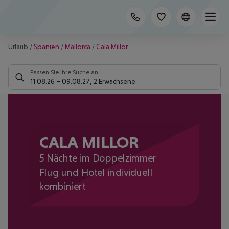
Urlaub
/
Spanien
/
Mallorca
/
Cala Millor
Passen Sie Ihre Suche an
11.08.26
–
09.08.27
,
2 Erwachsene
CALA MILLOR
5 Nächte im Doppelzimmer
Flug und Hotel individuell
kombiniert