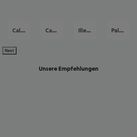
Cala d'Or
Camp de Mar
Illetas
Palma Nova
Next
Unsere Empfehlungen