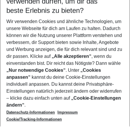
verwenden dürfen, um dir das
beste Erlebnis zu bieten?
Last Minute Cala Millor
Wir verwenden Cookies und ähnliche Technologien, um
Pauschalreisen Cala Millor
unsere Webseite für dich am Laufen zu halten. Dadurch
Flug & Hotel Cala Millor
können wir die Nutzung unserer Plattform verstehen und
verbessern, dir Support bieten sowie Inhalte, Angebote
Familienurlaub Cala Millor
und Werbung anzeigen, die für dich relevant sind und zu
Frübucher Angebote Cala Millor für 2026
dir passen. Klicke auf
„Alle akzeptieren“
, wenn du
einverstanden bist. Dir reicht das Nötigste? Dann wähle
„Nur notwendige Cookies“
. Unter
„Cookies
anpassen“
kannst du deine Cookie-Einstellungen
Footer
Footer navigation
individuell anpassen. Du kannst deine Privatsphäre-
Über uns
Einstellungen natürlich jederzeit ändern oder widerrufen
AGB
– klicke dazu einfach unten auf
„Cookie-Einstellungen
Service & Hilfe
Bestpreisgarantie
ändern“
.
Datenschutz-Informationen
Impressum
Agenturbetreuung
Cookie-Einstellungen ändern
Folge uns
Barrierefreies Reisen
Cookie/Tracking-Informationen
Cookie-Richtlinie
Check-in
Datenschutz