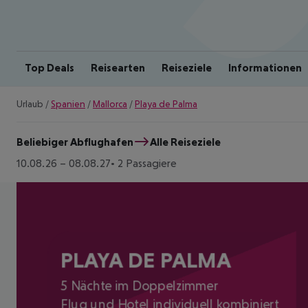
Top Deals
Reisearten
Reiseziele
Informationen
Urlaub
/
Spanien
/
Mallorca
/
Playa de Palma
Beliebiger Abflughafen
Alle Reiseziele
10.08.26
–
08.08.27
2 Passagiere
PLAYA DE PALMA
5 Nächte im Doppelzimmer
Flug und Hotel individuell kombiniert