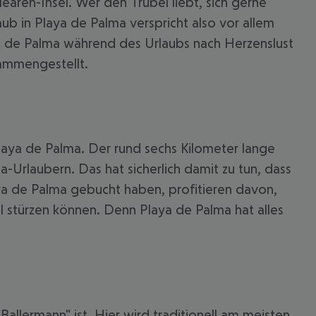
earen-Insel. Wer den Trubel liebt, sich gerne
laub in Playa de Palma verspricht also vor allem
ya de Palma während des Urlaubs nach Herzenslust
sammengestellt.
laya de Palma. Der rund sechs Kilometer lange
ca-Urlaubern. Das hat sicherlich damit zu tun, dass
aya de Palma gebucht haben, profitieren davon,
el stürzen können. Denn Playa de Palma hat alles
 akzeptieren
Ballermann" ist. Hier wird traditionell am meisten