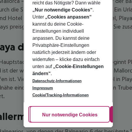
allorca – und der Partystrand schlechthin auf der Bal
reicht das Nötigste? Dann wähle
h die Strandbars tingeln will, ist hier richtig. Ein Ur
„Nur notwendige Cookies“
.
Unter
„Cookies anpassen“
nd Hotel zusammen, und ist ansonsten flexibel, Pla
kannst du deine Cookie-
ays preisgünstige Flug-und-Hotel-Pakete für Sie zu
Einstellungen individuell
anpassen. Du kannst deine
Playa de Palma
Privatsphäre-Einstellungen
natürlich jederzeit ändern oder
widerrufen – klicke dazu einfach
Hauptstadt der beliebten Mittelmeerinsel, beginnt P
unten auf
„Cookie-Einstellungen
nd ist der wohl beliebteste Küstenabschnitt bei Mallor
ändern“
.
en ist. Viele Urlaubsgäste, die Flug und Hotel in Pl
Datenschutz-Informationen
andnähe einchecken und sich danach gleich in den Trub
Impressum
Cookie/Tracking-Informationen
t.
Ballermann
Cookie anpassen
Nur notwendige Cookies
Alle
 Balnearios, von denen der Balneario 6 der berühmte "