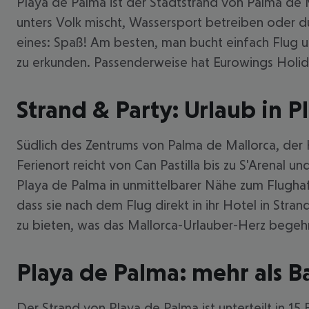
Playa de Palma ist der Stadtstrand von Palma de M
unters Volk mischt, Wassersport betreiben oder durc
eines: Spaß! Am besten, man bucht einfach Flug u
zu erkunden. Passenderweise hat Eurowings Holid
Strand & Party: Urlaub in 
Südlich des Zentrums von Palma de Mallorca, der 
Ferienort reicht von Can Pastilla bis zu S'Arenal u
Playa de Palma in unmittelbarer Nähe zum Flughaf
dass sie nach dem Flug direkt in ihr Hotel in Str
zu bieten, was das Mallorca-Urlauber-Herz begehr
Playa de Palma: mehr als 
Der Strand von Playa de Palma ist unterteilt in 15