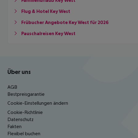
Familienurlaub Key West
Flug & Hotel Key West
Frübucher Angebote Key West für 2026
Pauschalreisen Key West
Footer
Footer navigation
Über uns
AGB
Bestpreisgarantie
Cookie-Einstellungen ändern
Cookie-Richtlinie
Datenschutz
Fakten
Flexibel buchen