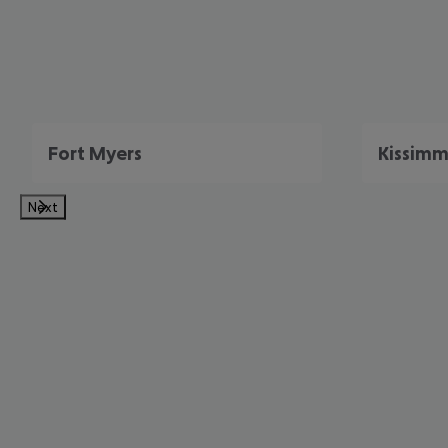
Fort Myers
Kissim
Next