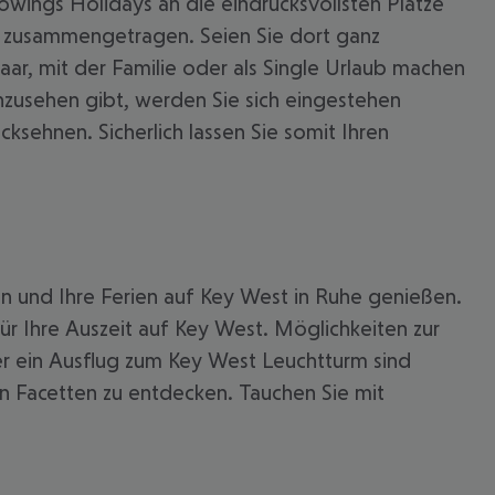
owings Holidays an die eindrucksvollsten Plätze
le zusammengetragen. Seien Sie dort ganz
ar, mit der Familie oder als Single Urlaub machen
nzusehen gibt, werden Sie sich eingestehen
ücksehnen. Sicherlich lassen Sie somit Ihren
en und Ihre Ferien auf Key West in Ruhe genießen.
ür Ihre Auszeit auf Key West. Möglichkeiten zur
r ein Ausflug zum Key West Leuchtturm sind
 akzeptieren
en Facetten zu entdecken. Tauchen Sie mit