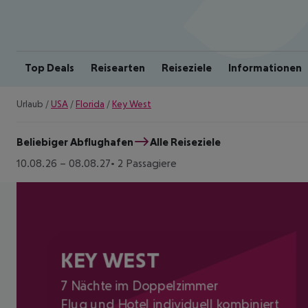
Top Deals
Reisearten
Reiseziele
Informationen
Urlaub
/
USA
/
Florida
/
Key West
Beliebiger Abflughafen
Alle Reiseziele
10.08.26
–
08.08.27
2 Passagiere
KEY WEST
7 Nächte im Doppelzimmer
Flug und Hotel individuell kombiniert