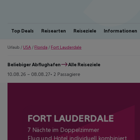
Top Deals
Reisearten
Reiseziele
Informationen
Urlaub
/
USA
/
Florida
/
Fort Lauderdale
Beliebiger Abflughafen
Alle Reiseziele
10.08.26
–
08.08.27
2 Passagiere
FORT LAUDERDALE
7 Nächte im Doppelzimmer
Flug und Hotel individuell kombiniert