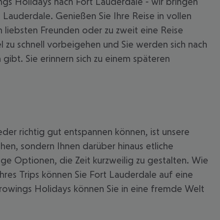
ngs Holidays nach Fort Lauderdale - wir bringen
 Lauderdale. Genießen Sie Ihre Reise in vollen
en liebsten Freunden oder zu zweit eine Reise
el zu schnell vorbeigehen und Sie werden sich nach
gibt. Sie erinnern sich zu einem späteren
eder richtig gut entspannen können, ist unsere
hen, sondern Ihnen darüber hinaus etliche
ige Optionen, die Zeit kurzweilig zu gestalten. Wie
 akzeptieren
res Trips können Sie Fort Lauderdale auf eine
urowings Holidays können Sie in eine fremde Welt