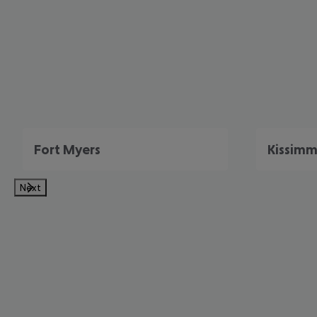
Fort Myers
Kissim
Next