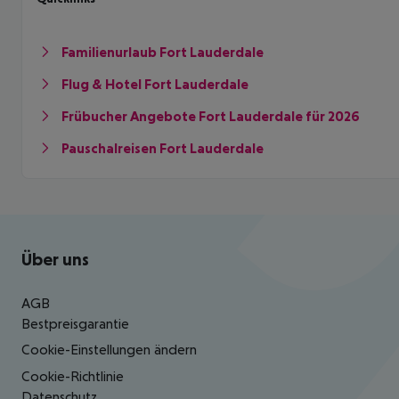
Familienurlaub Fort Lauderdale
Flug & Hotel Fort Lauderdale
Frübucher Angebote Fort Lauderdale für 2026
Pauschalreisen Fort Lauderdale
Footer
Footer navigation
Über uns
AGB
Bestpreisgarantie
Cookie-Einstellungen ändern
Cookie-Richtlinie
Datenschutz