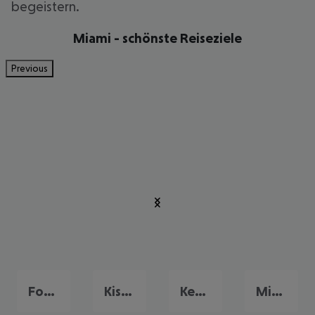
begeistern.
Miami - schönste Reiseziele
Previous
Fort Myers
Kissimmee
Key West
Miami Beach