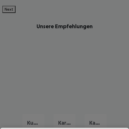
Next
Unsere Empfehlungen
Kuba Urlaub
Karibik Urlaub
Kanada Urlaub