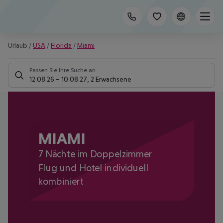
Urlaub
/
USA
/
Florida
/
Miami
Passen Sie Ihre Suche an
12.08.26
–
10.08.27
,
2 Erwachsene
MIAMI
7 Nächte im Doppelzimmer
Flug und Hotel individuell
kombiniert