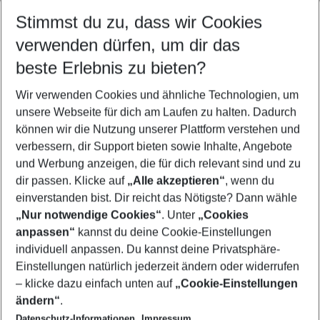
Stimmst du zu, dass wir Cookies
verwenden dürfen, um dir das
Quicklinks
beste Erlebnis zu bieten?
Wir verwenden Cookies und ähnliche Technologien, um
Pauschalreisen Miami
unsere Webseite für dich am Laufen zu halten. Dadurch
Frübucher Angebote Miami für 2026
können wir die Nutzung unserer Plattform verstehen und
verbessern, dir Support bieten sowie Inhalte, Angebote
Flug & Hotel Miami
und Werbung anzeigen, die für dich relevant sind und zu
Familienurlaub Miami
dir passen. Klicke auf
„Alle akzeptieren“
, wenn du
einverstanden bist. Dir reicht das Nötigste? Dann wähle
„Nur notwendige Cookies“
. Unter
„Cookies
anpassen“
kannst du deine Cookie-Einstellungen
Footer
Footer navigation
individuell anpassen. Du kannst deine Privatsphäre-
Über uns
Einstellungen natürlich jederzeit ändern oder widerrufen
AGB
– klicke dazu einfach unten auf
„Cookie-Einstellungen
Service & Hilfe
Bestpreisgarantie
ändern“
.
Datenschutz-Informationen
Impressum
Agenturbetreuung