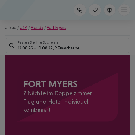
Urlaub
/
USA
/
Florida
/
Fort Myers
Passen Sie Ihre Suche an
12.08.26
–
10.08.27
,
2 Erwachsene
FORT MYERS
7 Nächte im Doppelzimmer
Flug und Hotel individuell
kombiniert