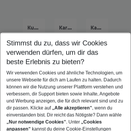
Kuba Urlaub
Karibik Urlaub
Kanada Urlaub
Stimmst du zu, dass wir Cookies
verwenden dürfen, um dir das
Quicklinks
beste Erlebnis zu bieten?
Wir verwenden Cookies und ähnliche Technologien, um
Familienurlaub Fort Myers
unsere Webseite für dich am Laufen zu halten. Dadurch
Frübucher Angebote Fort Myers für 2026
können wir die Nutzung unserer Plattform verstehen und
verbessern, dir Support bieten sowie Inhalte, Angebote
Pauschalreisen Fort Myers
und Werbung anzeigen, die für dich relevant sind und zu
Flug & Hotel Fort Myers
dir passen. Klicke auf
„Alle akzeptieren“
, wenn du
einverstanden bist. Dir reicht das Nötigste? Dann wähle
„Nur notwendige Cookies“
. Unter
„Cookies
anpassen“
kannst du deine Cookie-Einstellungen
Footer