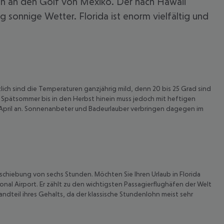
uch an den Golf von Mexiko. Der nach Hawaii
sonnige Wetter. Florida ist enorm vielfältig und
lich sind die Temperaturen ganzjährig mild, denn 20 bis 25 Grad sind
 Spätsommer bis in den Herbst hinein muss jedoch mit heftigen
s April an. Sonnenanbeter und Badeurlauber verbringen dagegen im
 akzeptieren
schiebung von sechs Stunden. Möchten Sie Ihren Urlaub in Florida
nal Airport. Er zählt zu den wichtigsten Passagierflughäfen der Welt
tandteil ihres Gehalts, da der klassische Stundenlohn meist sehr