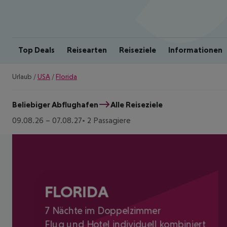
Top Deals
Reisearten
Reiseziele
Informationen
Urlaub
/
USA
/
Florida
Beliebiger Abflughafen
Alle Reiseziele
09.08.26
–
07.08.27
2 Passagiere
FLORIDA
7 Nächte im Doppelzimmer
Flug und Hotel individuell kombiniert