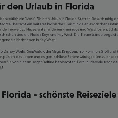
r den Urlaub in Florida
natürlich ein "Muss" für Ihren Urlaub in Florida. Statten Sie auch ruhig d
teil herrscht ein heiteres karibisches Flair mit vielen exotischen Einfl
ende Tierwelt zu Hause: unter anderem Flamingos und Waschbären, Schil
isch schön sind die Florida Keys und Key West. Die Traumstrände begeiste
s legendäre Nachtleben in Key West!
Ob Disney World, SeaWorld oder Magic Kingdom, hier kommen Groß und Klei
en pulsiert das Leben und es gibt zahllose Sehenswürdigkeiten zu entde
nnen Sie von hier aus sogar Delfine beobachten. Fort Lauderdale trägt 
k!
Florida - schönste Reiseziele