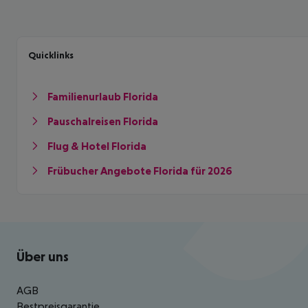
Quicklinks
Familienurlaub Florida
Pauschalreisen Florida
Flug & Hotel Florida
Frübucher Angebote Florida für 2026
Footer
Footer navigation
Über uns
AGB
Bestpreisgarantie