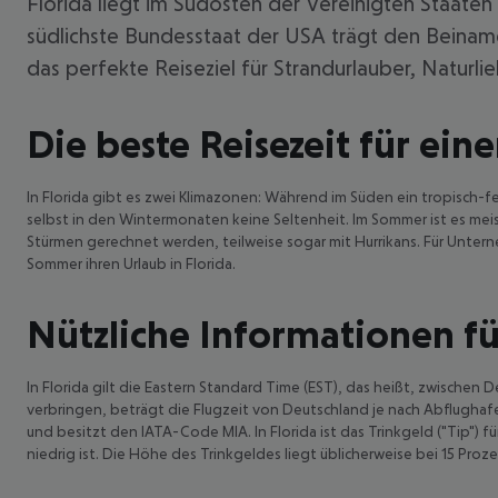
Florida liegt im Südosten der Vereinigten Staate
südlichste Bundesstaat der USA trägt den Beiname
das perfekte Reiseziel für Strandurlauber, Naturli
Die beste Reisezeit für eine
In Florida gibt es zwei Klimazonen: Während im Süden ein tropisch-fe
selbst in den Wintermonaten keine Seltenheit. Im Sommer ist es me
Stürmen gerechnet werden, teilweise sogar mit Hurrikans. Für Unte
Sommer ihren Urlaub in Florida.
Nützliche Informationen fü
In Florida gilt die Eastern Standard Time (EST), das heißt, zwische
verbringen, beträgt die Flugzeit von Deutschland je nach Abflughafen
und besitzt den IATA-Code MIA. In Florida ist das Trinkgeld ("Tip") f
niedrig ist. Die Höhe des Trinkgeldes liegt üblicherweise bei 15 Proze