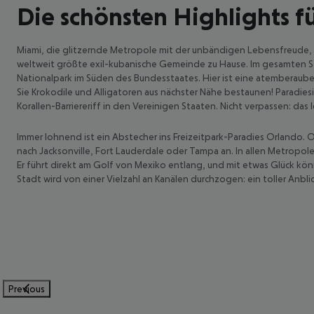
Die schönsten Highlights fü
Miami, die glitzernde Metropole mit der unbändigen Lebensfreude, ist 
weltweit größte exil-kubanische Gemeinde zu Hause. Im gesamten Stadt
Nationalpark im Süden des Bundesstaates. Hier ist eine atemberaub
Sie Krokodile und Alligatoren aus nächster Nähe bestaunen! Paradies
Korallen-Barriereriff in den Vereinigen Staaten. Nicht verpassen: da
Immer lohnend ist ein Abstecher ins Freizeitpark-Paradies Orlando. 
nach Jacksonville, Fort Lauderdale oder Tampa an. In allen Metropol
Er führt direkt am Golf von Mexiko entlang, und mit etwas Glück kö
Stadt wird von einer Vielzahl an Kanälen durchzogen: ein toller Anblic
Previous