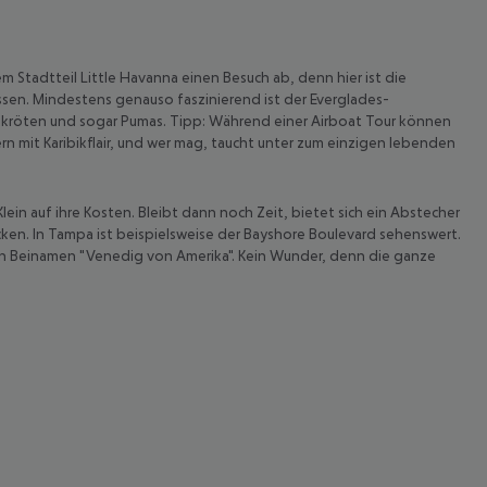
em Stadtteil Little Havanna einen Besuch ab, denn hier ist die
üssen. Mindestens genauso faszinierend ist der Everglades-
dkröten und sogar Pumas. Tipp: Während einer Airboat Tour können
rn mit Karibikflair, und wer mag, taucht unter zum einzigen lebenden
n auf ihre Kosten. Bleibt dann noch Zeit, bietet sich ein Abstecher
cken. In Tampa ist beispielsweise der Bayshore Boulevard sehenswert.
den Beinamen "Venedig von Amerika". Kein Wunder, denn die ganze