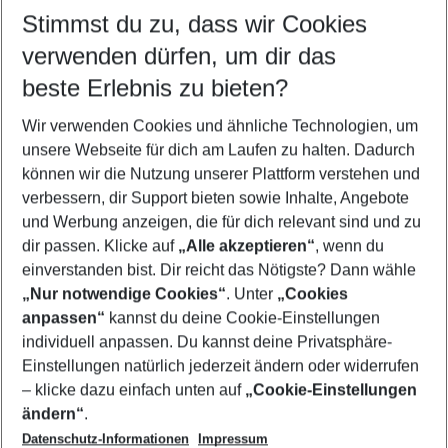
Kuba Urlaub
Karibik Urlaub
Kanada Urlaub
Stimmst du zu, dass wir Cookies
verwenden dürfen, um dir das
beste Erlebnis zu bieten?
Quicklinks
Wir verwenden Cookies und ähnliche Technologien, um
unsere Webseite für dich am Laufen zu halten. Dadurch
Flug & Hotel St. Pete Beach
können wir die Nutzung unserer Plattform verstehen und
verbessern, dir Support bieten sowie Inhalte, Angebote
Frübucher Angebote St. Pete Beach für 2026
und Werbung anzeigen, die für dich relevant sind und zu
Familienurlaub St. Pete Beach
dir passen. Klicke auf
„Alle akzeptieren“
, wenn du
einverstanden bist. Dir reicht das Nötigste? Dann wähle
„Nur notwendige Cookies“
. Unter
„Cookies
anpassen“
kannst du deine Cookie-Einstellungen
Footer
Footer navigation
individuell anpassen. Du kannst deine Privatsphäre-
Über uns
Einstellungen natürlich jederzeit ändern oder widerrufen
AGB
– klicke dazu einfach unten auf
„Cookie-Einstellungen
Service & Hilfe
Bestpreisgarantie
ändern“
.
Datenschutz-Informationen
Impressum
Agenturbetreuung
Cookie-Einstellungen ändern