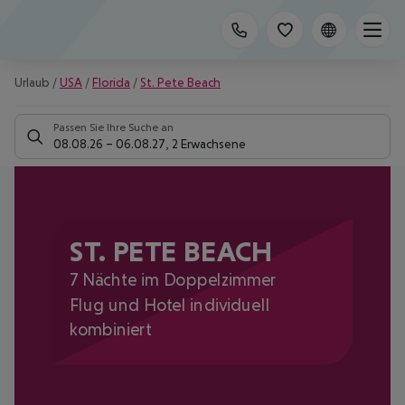
Urlaub
/
USA
/
Florida
/
St. Pete Beach
Passen Sie Ihre Suche an
08.08.26
–
06.08.27
,
2 Erwachsene
ST. PETE BEACH
7 Nächte im Doppelzimmer
Flug und Hotel individuell
kombiniert