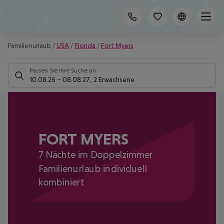
Familienurlaub
/
USA
/
Florida
/
Fort Myers
Passen Sie Ihre Suche an
10.08.26
–
08.08.27
,
2 Erwachsene
FORT MYERS
7 Nächte im Doppelzimmer
Familienurlaub individuell
kombiniert