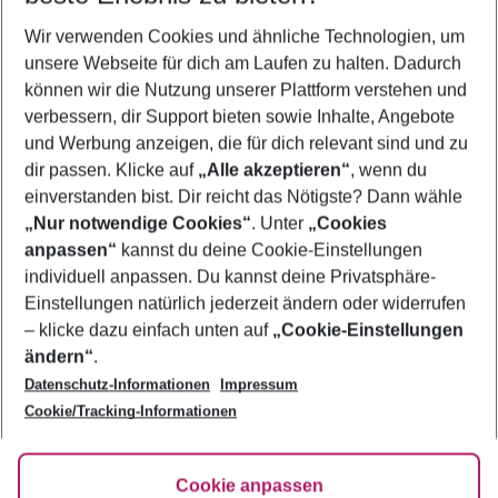
Wir verwenden Cookies und ähnliche Technologien, um
Frübucher Angebote Fort Myers für 2026
unsere Webseite für dich am Laufen zu halten. Dadurch
Pauschalreisen Fort Myers
können wir die Nutzung unserer Plattform verstehen und
verbessern, dir Support bieten sowie Inhalte, Angebote
Flug & Hotel Fort Myers
und Werbung anzeigen, die für dich relevant sind und zu
Urlaub Fort Myers
dir passen. Klicke auf
„Alle akzeptieren“
, wenn du
einverstanden bist. Dir reicht das Nötigste? Dann wähle
„Nur notwendige Cookies“
. Unter
„Cookies
anpassen“
kannst du deine Cookie-Einstellungen
Footer
Footer navigation
individuell anpassen. Du kannst deine Privatsphäre-
Über uns
Einstellungen natürlich jederzeit ändern oder widerrufen
AGB
– klicke dazu einfach unten auf
„Cookie-Einstellungen
Service & Hilfe
Bestpreisgarantie
ändern“
.
Datenschutz-Informationen
Impressum
Agenturbetreuung
Cookie-Einstellungen ändern
Folge uns
Barrierefreies Reisen
Cookie/Tracking-Informationen
Cookie-Richtlinie
Check-in
Datenschutz
FAQ
Fakten
Cookie anpassen
HanseMerkur Reiseversicherung
Flexibel buchen