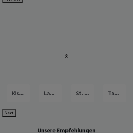
Kissimmee
Lake Buena Vista
St. Petersburg
Tampa & Golfküste
Next
Unsere Empfehlungen