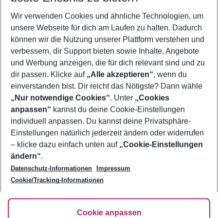
Wir verwenden Cookies und ähnliche Technologien, um
Pauschalreisen Sanibel Island
unsere Webseite für dich am Laufen zu halten. Dadurch
Frübucher Angebote Sanibel Island für 2026
können wir die Nutzung unserer Plattform verstehen und
verbessern, dir Support bieten sowie Inhalte, Angebote
Urlaub Sanibel Island
und Werbung anzeigen, die für dich relevant sind und zu
Flug & Hotel Sanibel Island
dir passen. Klicke auf
„Alle akzeptieren“
, wenn du
einverstanden bist. Dir reicht das Nötigste? Dann wähle
„Nur notwendige Cookies“
. Unter
„Cookies
anpassen“
kannst du deine Cookie-Einstellungen
Footer
Footer navigation
individuell anpassen. Du kannst deine Privatsphäre-
Über uns
Einstellungen natürlich jederzeit ändern oder widerrufen
AGB
– klicke dazu einfach unten auf
„Cookie-Einstellungen
Service & Hilfe
Bestpreisgarantie
ändern“
.
Datenschutz-Informationen
Impressum
Agenturbetreuung
Cookie-Einstellungen ändern
Folge uns
Barrierefreies Reisen
Cookie/Tracking-Informationen
Cookie-Richtlinie
Check-in
Datenschutz
FAQ
Fakten
Cookie anpassen
HanseMerkur Reiseversicherung
Flexibel buchen