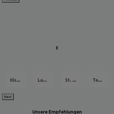
Kissimmee
Lake Buena Vista
St. Petersburg
Tampa & Golfküste
Next
Unsere Empfehlungen