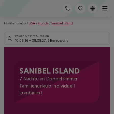
Familienurlaub
/
USA
/
Florida
/
Sanibel Island
Passen Sie Ihre Suche an
10.08.26
–
08.08.27
,
2 Erwachsene
SANIBEL ISLAND
7 Nächte im Doppelzimmer
Familienurlaub individuell
kombiniert