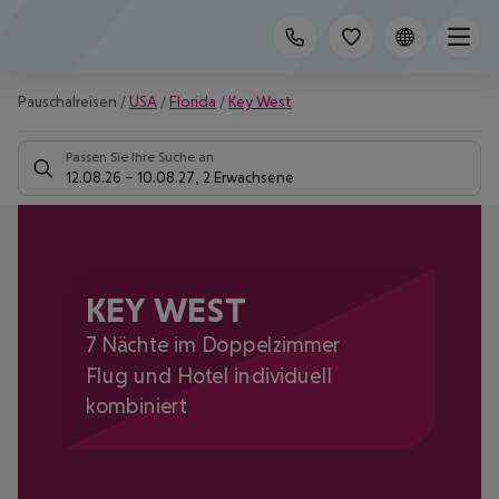
Pauschalreisen
/
USA
/
Florida
/
Key West
Passen Sie Ihre Suche an
12.08.26
–
10.08.27
,
2 Erwachsene
KEY WEST
7 Nächte im Doppelzimmer
Flug und Hotel individuell
kombiniert