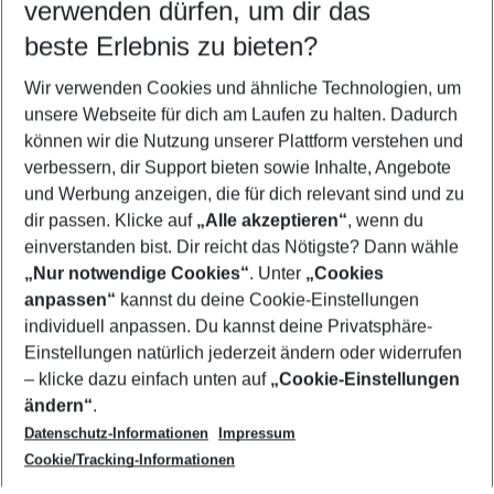
verwenden dürfen, um dir das
Quicklinks
beste Erlebnis zu bieten?
Wir verwenden Cookies und ähnliche Technologien, um
Familienurlaub Key West
unsere Webseite für dich am Laufen zu halten. Dadurch
Flug & Hotel Key West
können wir die Nutzung unserer Plattform verstehen und
verbessern, dir Support bieten sowie Inhalte, Angebote
Frübucher Angebote Key West für 2026
und Werbung anzeigen, die für dich relevant sind und zu
Urlaub Key West
dir passen. Klicke auf
„Alle akzeptieren“
, wenn du
einverstanden bist. Dir reicht das Nötigste? Dann wähle
„Nur notwendige Cookies“
. Unter
„Cookies
anpassen“
kannst du deine Cookie-Einstellungen
Footer
Footer navigation
individuell anpassen. Du kannst deine Privatsphäre-
Über uns
Einstellungen natürlich jederzeit ändern oder widerrufen
AGB
– klicke dazu einfach unten auf
„Cookie-Einstellungen
Service & Hilfe
Bestpreisgarantie
ändern“
.
Datenschutz-Informationen
Impressum
Agenturbetreuung
Cookie-Einstellungen ändern
Folge uns
Barrierefreies Reisen
Cookie/Tracking-Informationen
Cookie-Richtlinie
Check-in