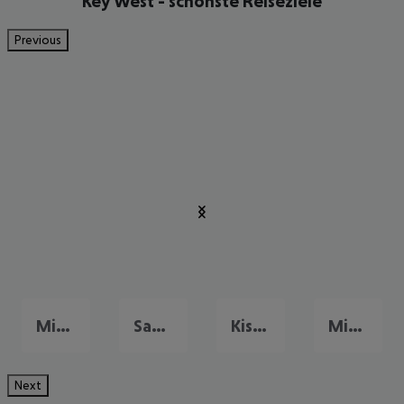
Key West - schönste Reiseziele
Previous
Miami
Sanibel Island
Kissimmee
Miami Beach
Next