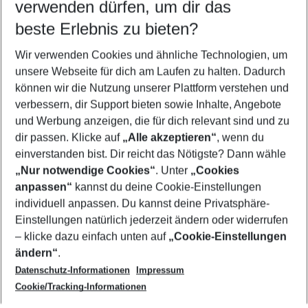
verwenden dürfen, um dir das
Quicklinks
beste Erlebnis zu bieten?
Wir verwenden Cookies und ähnliche Technologien, um
Flug & Hotel Orlando
unsere Webseite für dich am Laufen zu halten. Dadurch
Urlaub Orlando
können wir die Nutzung unserer Plattform verstehen und
verbessern, dir Support bieten sowie Inhalte, Angebote
Familienurlaub Orlando
und Werbung anzeigen, die für dich relevant sind und zu
Frübucher Angebote Orlando für 2026
dir passen. Klicke auf
„Alle akzeptieren“
, wenn du
einverstanden bist. Dir reicht das Nötigste? Dann wähle
„Nur notwendige Cookies“
. Unter
„Cookies
anpassen“
kannst du deine Cookie-Einstellungen
Footer
Footer navigation
individuell anpassen. Du kannst deine Privatsphäre-
Über uns
Einstellungen natürlich jederzeit ändern oder widerrufen
AGB
– klicke dazu einfach unten auf
„Cookie-Einstellungen
Service & Hilfe
Bestpreisgarantie
ändern“
.
Datenschutz-Informationen
Impressum
Agenturbetreuung
Cookie-Einstellungen ändern
Folge uns
Barrierefreies Reisen
Cookie/Tracking-Informationen
Cookie-Richtlinie
Check-in