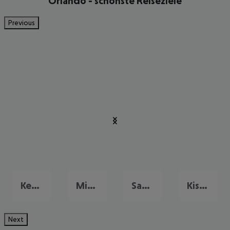
Orlando - schönste Reiseziele
Previous
Key West
Miami
Sanibel Island
Kissimmee
Next