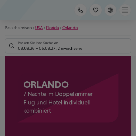
Pauschalreisen
/
USA
/
Florida
/
Orlando
Passen Sie Ihre Suche an
08.08.26
–
06.08.27
,
2 Erwachsene
ORLANDO
7 Nächte im Doppelzimmer
Flug und Hotel individuell
kombiniert